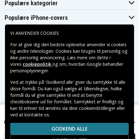
Populære kategorier
Populære iPhone-covers
Populære Samsung-covers
VI ANVENDER COOKIES
For at give dig den bedste oplevelse anvender vi cookies
og andre teknologier. Cookies kan bruges til personlig og
ikke-personlig annoncering. Læs mere om dette i
vores
cookiepolitik
og om, hvordan
Google behandler
Betalingsmuligheder
personoplysninger
.
Ved at trykke på 'Godkend alle' giver du samtykke til alle
Leveringsmuligheder
disse formål. Du kan også vælge at tilkendegive, hvilke
formål du vil give samtykke til ved at benytte
checkboksene ud for formålet. Samtykket er frivilligt og
kan til enhver tid ændres via dine cookieindstillinger eller
ved at kontakte os.
Copyright © 2026, Spares Nordic AB
89 kr.
CP-HK02 for , 3,7V, 2600mAh
VAREMÆRKER NÆVNT PÅ DETTE WEB TILHØRER DE
GODKEND ALLE
RESPEKTIVE VAREMÆRKERS-EJER.