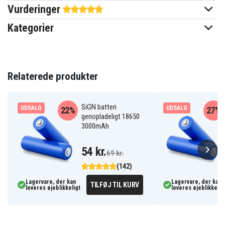
Vurderinger
Batteriet erstatter:
Kategorier
CP-HK02
Batteriet er kompatibelt med følgende produkter:
Relaterede produkter
Harman/kardon
Onyx studio 3
SiGN batteri
UDSALG
UDSALG
22%
27%
genopladeligt 18650
3000mAh
54 kr.
69 kr.
(142)
Lagervare, der kan
Lagervare, der kan
TILFØJ TIL KURV
leveres øjeblikkeligt
leveres øjeblikkelig