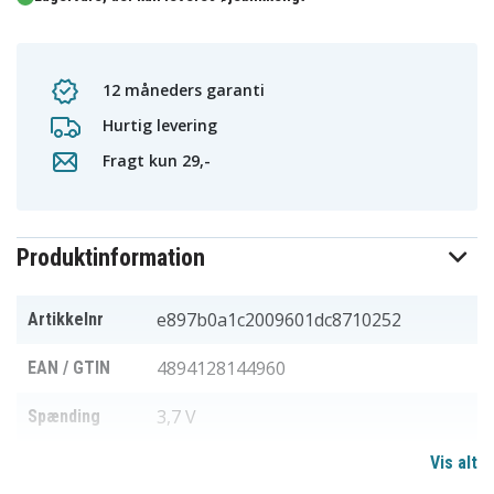
12 måneders garanti
Hurtig levering
Fragt kun 29,-
Produktinformation
e897b0a1c2009601dc8710252
Artikkelnr
4894128144960
EAN / GTIN
3,7 V
Spænding
Vis alt
2600 mAh
Kapacitet