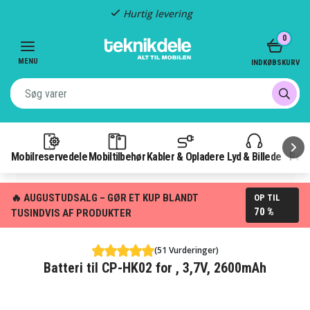
Hurtig levering
Item
0
2
of
MENU
INDKØBSKURV
3
Mobilreservedele
Mobiltilbehør
Kabler & Opladere
Lyd & Billede
Pow
🔥 AUGUSTUDSALG – GØR ET KUP BLANDT
OP TIL
70 %
TUSINDVIS AF PRODUKTER
(51 Vurderinger)
Batteri til CP-HK02 for , 3,7V, 2600mAh