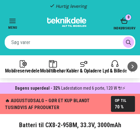
Hurtig levering
Item
0
2
of
MENU
INDKØBSKURV
3
Mobilreservedele
Mobiltilbehør
Kabler & Opladere
Lyd & Billede
Pow
Dagens superdeal - 32%
Ladestation med 6 porte, 120 W 🔌⚡
🔥 AUGUSTUDSALG – GØR ET KUP BLANDT
OP TIL
70 %
TUSINDVIS AF PRODUKTER
Batteri til CX8-2-95BM, 33.3V, 3000mAh