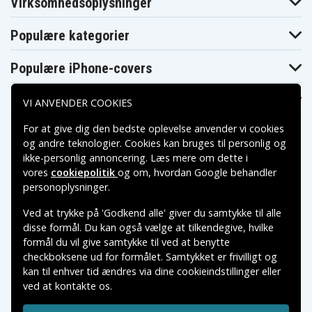
Virksomhedsoplysninger
Populære kategorier
Populære iPhone-covers
Populære Samsung-covers
VI ANVENDER COOKIES
For at give dig den bedste oplevelse anvender vi cookies
og andre teknologier. Cookies kan bruges til personlig og
ikke-personlig annoncering. Læs mere om dette i
vores
cookiepolitik
og om, hvordan
Google behandler
Betalingsmuligheder
personoplysninger
.
Ved at trykke på 'Godkend alle' giver du samtykke til alle
Leveringsmuligheder
disse formål. Du kan også vælge at tilkendegive, hvilke
formål du vil give samtykke til ved at benytte
checkboksene ud for formålet. Samtykket er frivilligt og
kan til enhver tid ændres via dine cookieindstillinger eller
ved at kontakte os.
Copyright © 2026, Spares Nordic AB
VAREMÆRKER NÆVNT PÅ DETTE WEB TILHØRER DE