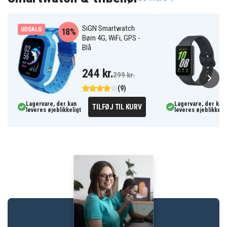
SiGN Smartwatch
UDSALG
18%
Børn 4G, WiFi, GPS -
Blå
244 kr.
299 kr.
(9)
Lagervare, der kan
Lagervare, der kan
TILFØJ TIL KURV
leveres øjeblikkeligt
leveres øjeblikkelig