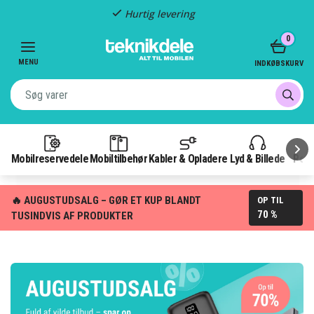
Hurtig levering
Item
0
2
of
MENU
INDKØBSKURV
3
Mobilreservedele
Mobiltilbehør
Kabler & Opladere
Lyd & Billede
Pow
🔥 AUGUSTUDSALG – GØR ET KUP BLANDT
OP TIL
70 %
TUSINDVIS AF PRODUKTER