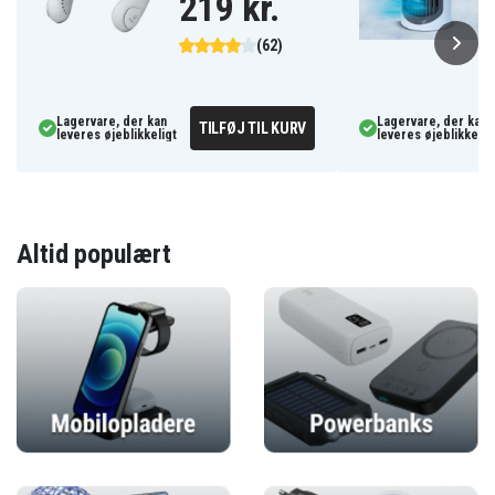
219 kr.
(62)
Lagervare, der kan
Lagervare, der kan
TILFØJ TIL KURV
leveres øjeblikkeligt
leveres øjeblikkelig
Altid populært