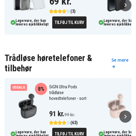
69 kr.
(3)
Lagervare, der kan
Lagervare, der kan
TILFØJ TIL KURV
leveres øjeblikkeligt
leveres øjeblikkelig
Trådløse høretelefoner &
Se mere
tilbehør
→
SiGN Ultra Pods
UDSALG
8%
trådløse
hovedtelefoner - sort
91 kr.
99 kr.
(63)
Lagervare, der kan
Lagervare, der kan
TILFØJ TIL KURV
leveres øjeblikkeligt
leveres øjeblikkelig