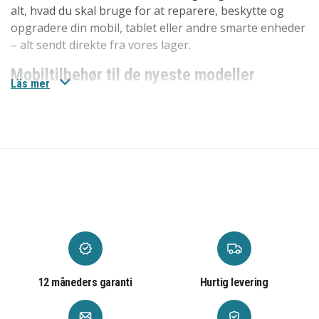
alt, hvad du skal bruge for at reparere, beskytte og
opgradere din mobil, tablet eller andre smarte enheder
– alt sendt direkte fra vores lager.
Mobiltilbehør til de nyeste modeller
Läs mer
Vi har
mobiltilbehøret
til de nyeste modeller som
iPhone 17, iPhone 17 Pro, iPhone 17 Pro Max og
Samsung Galaxy S25 Ultra. Her finder du alt fra
mobilcovers til skærmbeskyttelse og opladere.
Mobilreservedele til ældre modeller
Hos os finder du
mobilreservedele
til de største
producenter som Apple, Samsung og mange flere. Ved
at reparere din iPhone-skærm eller udskifte batteriet i
din Samsung Galaxy kan du forlænge enhedens levetid.
Vores reservedele er både prisvenlige og nemme at
12 måneders garanti
Hurtig levering
bruge.