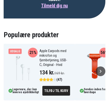
Tilmeld dig nu
Populære produkter
Apple Earpods med
UDSALG
21%
56%
mikrofon og
fjernbetjening, USB-
C, Original - Hvid
134 kr.
169 kr.
(47)
Lagervare, der kan
Sendes inden for 3
TILFØJ TIL KURV
leveres øjeblikkeligt
hverdage