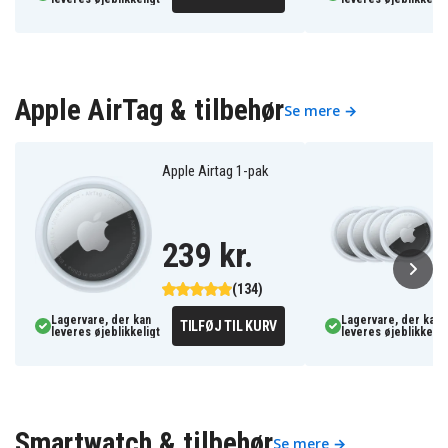
Apple AirTag & tilbehør
Se mere →
Apple Airtag 1-pak
239 kr.
(134)
Lagervare, der kan
Lagervare, der kan
TILFØJ TIL KURV
leveres øjeblikkeligt
leveres øjeblikkelig
Smartwatch & tilbehør
Se mere →