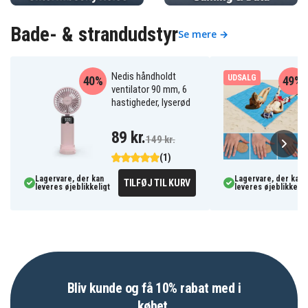
Bade- & strandudstyr
Se mere →
Nedis håndholdt
UDSALG
40%
49%
ventilator 90 mm, 6
hastigheder, lyserød
89 kr.
149 kr.
(1)
Lagervare, der kan
Lagervare, der kan
TILFØJ TIL KURV
leveres øjeblikkeligt
leveres øjeblikkelig
Bliv kunde og få 10% rabat med i
købet.