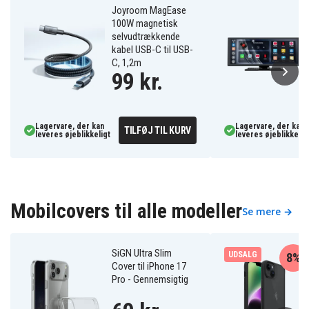
Joyroom MagEase
100W magnetisk
selvudtrækkende
kabel USB-C til USB-
C, 1,2m
99 kr.
Lagervare, der kan
Lagervare, der kan
TILFØJ TIL KURV
leveres øjeblikkeligt
leveres øjeblikkelig
Mobilcovers til alle modeller
Se mere →
SiGN Ultra Slim
UDSALG
8%
Cover til iPhone 17
Pro - Gennemsigtig