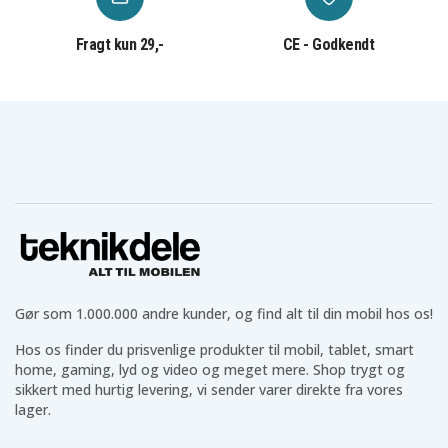
Høretelefoner til dine behov
Vi har et bredt udvalg af
høretelefoner
som AirPods,
Fragt kun 29,-
CE - Godkendt
Galaxy Buds og mange prisvenlige alternativer. Uanset
om du leder efter trådløse eller kablede høretelefoner i
forskellige størrelser og til forskellige situationer,
finder du det hos os.
Teknikprodukter til hverdagen
Udover ovenstående har vi også teknik til hverdagen
som
powerbanks
,
batterier
,
belysning
,
kabler
og meget
mere, som gør hverdagen lettere.
Teknikdeles positive anmeldelser og
Gør som 1.000.000 andre kunder, og find alt til din mobil hos os!
bedømmelser
Hos os finder du prisvenlige produkter til mobil, tablet, smart
Hos Teknikdele er vi stolte af vores flotte anmeldelser
home, gaming, lyd og video og meget mere. Shop trygt og
og ratings på Trustpilot, Google og andre platforme.
sikkert med hurtig levering, vi sender varer direkte fra vores
Du får sikre betalinger, fast fragtpris og hurtig
lager.
levering direkte fra vores lager.