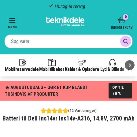
Hurtig levering
Item
0
2
of
MENU
INDKØBSKURV
3
Mobilreservedele
Mobiltilbehør
Kabler & Opladere
Lyd & Billede
Pow
🔥 AUGUSTUDSALG – GØR ET KUP BLANDT
OP TIL
70 %
TUSINDVIS AF PRODUKTER
(12 Vurderinger)
Batteri til Dell Ins14vr Ins14v-A316, 14.8V, 2700 mAh