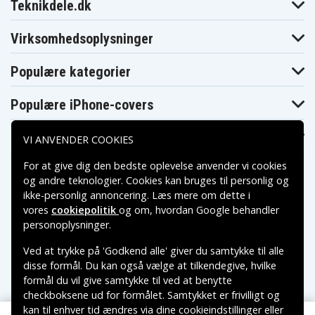
Teknikdele.dk
Dell Ins14VD-
Dell Ins14VD-
Dell Ins14VD-4516
3518
4328
Dell Ins14VD-
Dell Ins14VD-
Virksomhedsoplysninger
Dell Ins14VD-5526
4518
5318
Dell Ins14VD-
Dell Ins14VD-
Dell Ins14vr Ins14v-
5528
A516
A316
Populære kategorier
Dell Ins15C-
Dell Inspiron
Dell Inspiron 14
4528B
14 (3421 3437)
(3437)
Populære iPhone-covers
Dell Inspiron
Dell Inspiron
Dell Inspiron 14
14 (Ins14VD-
14 (3441)
(Ins14VD-2316)
2306)
Populære Samsung-covers
Dell Inspiron
Dell Inspiron
VI ANVENDER COOKIES
Dell Inspiron 14
14 (Ins14VD-
14 (Ins14VD-
(Ins14VD-A516)
2408)
2418)
For at give dig den bedste oplevelse anvender vi cookies
Dell Inspiron
Dell Inspiron
Dell Inspiron 14
14 3000 Series
14 3000 Series
og andre teknologier. Cookies kan bruges til personlig og
3000 Series (3443)
(3421)
(3442)
ikke-personlig annoncering. Læs mere om dette i
Dell Inspiron
Dell Inspiron
Dell Inspiron 14
vores
cookiepolitik
og om, hvordan
Google behandler
14 3437
14 3442
7000
Betalingsmuligheder
personoplysninger
.
Dell Inspiron
Dell Inspiron
Dell Inspiron 14-
14-3445D-
14-3445D-
3445D-1628B
1106B
1406B
Ved at trykke på 'Godkend alle' giver du samtykke til alle
Leveringsmuligheder
Dell Inspiron
Dell Inspiron
Dell Inspiron 14R
disse formål. Du kan også vælge at tilkendegive, hvilke
14-3445D-
14R (5421
(5421)
1628R
5437)
formål du vil give samtykke til ved at benytte
Dell Inspiron
Dell Inspiron
Dell Inspiron 14R
checkboksene ud for formålet. Samtykket er frivilligt og
14R (5437)
14R 5421
5437
kan til enhver tid ændres via dine cookieindstillinger eller