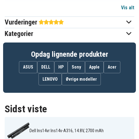
Vis alt
14,8 V
Spænding
Vurderinger
Dell
Passer til mærket
Kategorier
2700 mAh
Kapacitet
Opdag lignende produkter
Batteriet erstatter:
0MF69
24DRM
312-1387
ASUS
DELL
HP
Sony
Apple
Acer
312-1390
312-1392
312-1433
451-12097
451-12107
451-12108
LENOVO
Øvrige modeller
49VTP
4DMNG
4WY7C
68DTP
6HY59
6K73M
6KP1N
6XH00
8RT13
8TT5W
9K1VP
DJ9W6
FW1MN
G019Y
G35K4
Sidst viste
MK1R0
MR90Y
N121Y
PVJ7J
T1G4M
TT5W
V1YJ7
V8VNT
VR7HM
W6XNM
X29KD
XCMRD
Dell Ins14vr Ins14v-A316, 14.8V, 2700 mAh
XRDW2
YGMTN