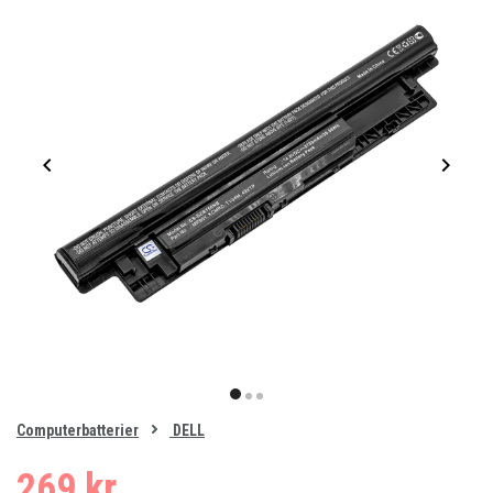
Item
1
item
item
item
of
0
Computerbatterier
DELL
1
2
3
269 kr.