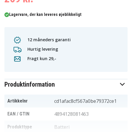
Lagervare, der kan leveres øjeblikkeligt
12 måneders garanti
Hurtig levering
Fragt kun 29,-
Produktinformation
cd1afac8cf567a0be79372ce1
Artikkelnr
4894128081463
EAN / GTIN
Batteri
Produkttype