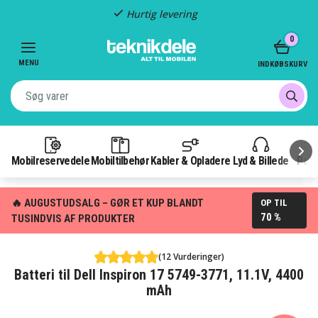
Hurtig levering
Item
0
2
of
MENU
INDKØBSKURV
3
Mobilreservedele
Mobiltilbehør
Kabler & Opladere
Lyd & Billede
Pow
🔥 AUGUSTUDSALG – GØR ET KUP BLANDT
OP TIL
70 %
TUSINDVIS AF PRODUKTER
(12 Vurderinger)
Batteri til Dell Inspiron 17 5749-3771, 11.1V, 4400
mAh