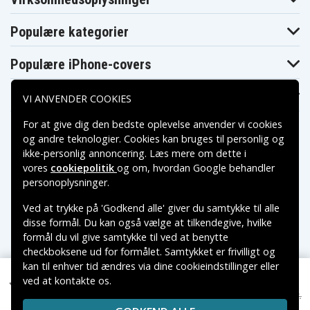
Dell Inspiron 15 (3521)
Dell Inspiron 15 (3537)
36
Dell Inspiron 15 (3543-
De
Dell Inspiron 15 3000
3702)
Se
Populære kategorier
Dell Inspiron 15 3000
Dell Inspiron 15 3000
De
Series (3542)
Series (3543)
Populære iPhone-covers
Dell Inspiron 15 3537
Dell Inspiron 15 3541
De
Dell Inspiron 15 3542-2293
Dell Inspiron 15-3521
De
De
Populære Samsung-covers
Dell Inspiron 15CR-4528B
Dell Inspiron 15R
VI ANVENDER COOKIES
55
Dell Inspiron 15R (5521)
Dell Inspiron 15R (5537)
De
For at give dig den bedste oplevelse anvender vi cookies
Dell Inspiron 15R 5521
Dell Inspiron 15R 5537
De
og andre teknologier. Cookies kan bruges til personlig og
Dell Inspiron 15R-5521
Dell Inspiron 15R-5537
De
ikke-personlig annoncering. Læs mere om dette i
Dell Inspiron 15RV-
De
Dell Inspiron 15RV
1667BLK
37
vores
cookiepolitik
og om, hvordan
Google behandler
De
Betalingsmuligheder
Dell Inspiron 17 (3721)
Dell Inspiron 17 (3737)
personoplysninger
.
32
Dell Inspiron 17 (5749-
Dell Inspiron 17 (5749-
De
Ved at trykke på 'Godkend alle' giver du samtykke til alle
3740)
3757)
37
Leveringsmuligheder
Dell Inspiron 17 5000
De
disse formål. Du kan også vælge at tilkendegive, hvilke
Dell Inspiron 17 3737
Series (5748)
Se
formål du vil give samtykke til ved at benytte
Dell Inspiron 17 5748
Dell Inspiron 17 5749
De
checkboksene ud for formålet. Samtykket er frivilligt og
Dell Inspiron 17-3721
Dell Inspiron 17-3737
De
kan til enhver tid ændres via dine cookieindstillinger eller
De
Dell Inspiron 17-5748
Dell Inspiron 17-N3721
ved at kontakte os.
57
Copyright © 2026, Spares Nordic AB
232 kr.
Dell Inspiron 17R (5721)
Dell Inspiron 17R (5737)
De
Dell Inspiron 17 5749-3771, 11.1V, 4400 mAh
349 kr.
VAREMÆRKER NÆVNT PÅ DETTE WEB TILHØRER DE
Dell Inspiron 3443
Dell Inspiron 3521
De