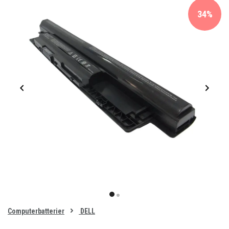
34%
Item
1
item
item
of
0
Computerbatterier
DELL
1
2