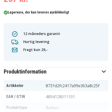
Lagervare, der kan leveres øjeblikkeligt
12 måneders garanti
Hurtig levering
Fragt kun 29,-
Produktinformation
8731d2fc2417a99e363a8c25f
Artikkelnr
4894128011101
EAN / GTIN
Batteri
Produkttype