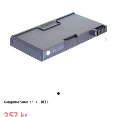
Item
1
item
of
0
Computerbatterier
DELL
1
257 kr.