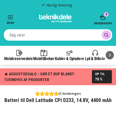
Hurtig levering
Item
0
2
of
MENU
INDKØBSKURV
3
Mobilreservedele
Mobiltilbehør
Kabler & Opladere
Lyd & Billede
Pow
🔥 AUGUSTUDSALG – GØR ET KUP BLANDT
OP TIL
70 %
TUSINDVIS AF PRODUKTER
(3 Vurderinger)
Batteri til Dell Latitude CPi D233, 14.8V, 4400 mAh