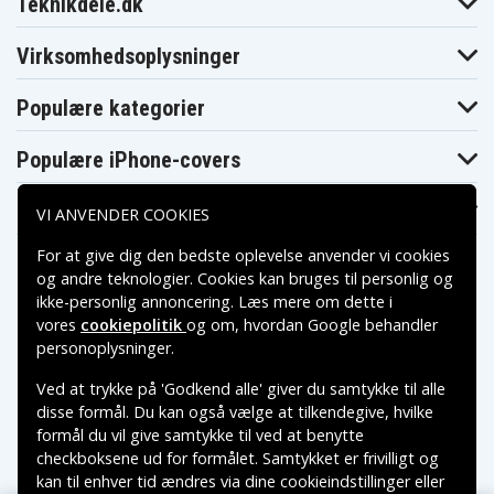
Teknikdele.dk
8100
8100 1.13G-M
8100 1.2G-M
Dell Inspiron
Dell Inspiron
Dell Latitude
8100 833-M
8200
C500
Virksomhedsoplysninger
Dell Latitude
Dell Latitude
Dell Latitude
C510 C1.06G
C540
C600
Dell Latitude
Dell Latitude
Dell Latitude
Populære kategorier
C600 700
C600 750
C600 850
Dell Latitude
Dell Latitude
Dell Latitude
C610
C610 P1.0G
C610 P1.2G
Populære iPhone-covers
Dell Latitude
Dell Latitude
Dell Latitude
C640
C640 P1.2G
C800
Populære Samsung-covers
Dell Latitude
Dell Latitude
Dell Latitude
VI ANVENDER COOKIES
C800 1.0G
C800 850
C810
Dell Latitude
Dell Latitude
Dell Latitude
For at give dig den bedste oplevelse anvender vi cookies
C810 P1.0G
C810 P1.1G
C810 P733
og andre teknologier. Cookies kan bruges til personlig og
Dell Latitude
Dell Latitude
Dell Latitude
ikke-personlig annoncering. Læs mere om dette i
C840
C840 1.8G
C840 2.0G
Dell Latitude
Dell Latitude CP
vores
cookiepolitik
og om, hvordan
Google behandler
Dell Latitude CP
C840 C1.6G
M166ST
Betalingsmuligheder
personoplysninger
.
Dell Latitude CP
Dell Latitude CP
Dell Latitude CP
M200SD
M233ST
M233XT
Ved at trykke på 'Godkend alle' giver du samtykke til alle
Dell Latitude CP
Dell Latitude CPi
Leveringsmuligheder
Dell Latitude CPi
M266XT
233ST
disse formål. Du kan også vælge at tilkendegive, hvilke
Dell Latitude CPi
Dell Latitude CPi
Dell Latitude CPi
formål du vil give samtykke til ved at benytte
366
A300ST
A366ST
checkboksene ud for formålet. Samtykket er frivilligt og
Dell Latitude CPi
Dell Latitude CPi
Dell Latitude CPi
kan til enhver tid ændres via dine cookieindstillinger eller
A366XT
A400XT
C333GT