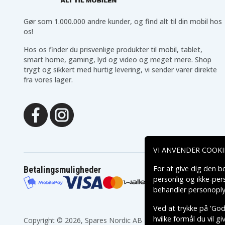
Gør som 1.000.000 andre kunder, og find alt til din mobil hos
os!
Hos os finder du prisvenlige produkter til mobil, tablet,
smart home, gaming, lyd og video og meget mere. Shop
trygt og sikkert med hurtig levering, vi sender varer direkte
fra vores lager.
VI ANVENDER COOKI
For at give dig den b
Betalingsmuligheder
personlig og ikke-pe
behandler personoply
Ved at trykke på 'Godk
hvilke formål du vil g
Copyright © 2026, Spares Nordic AB