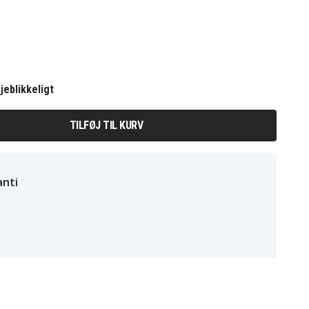
jeblikkeligt
TILFØJ TIL KURV
nti