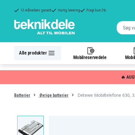
12 måneders garanti
Hurtig levering
Fragt kun 29,-
Alle produkter
Mobilreservedele
Mobil
🔥 AUG
Detewe Mobiltelefone 630, 3
Batterier
Øvrige batterier