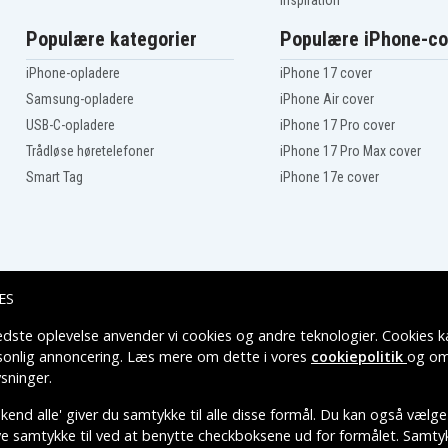
Inspiration
Populære kategorier
Populære iPhone-co
iPhone-opladere
iPhone 17 cover
Samsung-opladere
iPhone Air cover
USB-C-opladere
iPhone 17 Pro cover
Trådløse høretelefoner
iPhone 17 Pro Max cover
Smart Tag
iPhone 17e cover
ES
edste oplevelse anvender vi cookies og andre teknologier. Cookies ka
Leveringsmuligheder
rsonlig annoncering. Læs mere om dette i vores
cookiepolitik
og om
sninger
.
end alle' giver du samtykke til alle disse formål. Du kan også vælge
ive samtykke til ved at benytte checkboksene ud for formålet. Samtykk