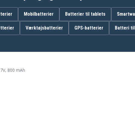
terier
Mobilbatterier
Batterier til tablets
Smartwat
Aastra 612d
tterier
Værktøjsbatterier
GPS-batterier
Batteri ti
Aastra 630d
Aastra DTS11
Detewe 612d
Detewe 630d
Detewe DTS11
Detewe Mobiltelefone
630
CM
Telekom Comfort Pro CM
.7V, 800 mAh
510