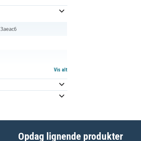
03aeac6
Vis alt
A600ST1
Opdag lignende produkter