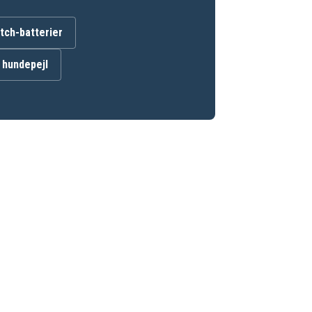
ch-batterier
l hundepejl