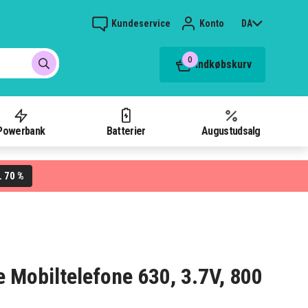
Kundeservice
Konto
DA
0
Indkøbskurv
Powerbank
Batterier
Augustudsalg
70 %
L
we Mobiltelefone 630, 3.7V, 800