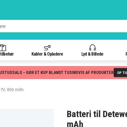
tilbehør
Kabler & Opladere
Lyd & Billede
USTUDSALG – GØR ET KUP BLANDT TUSINDVIS AF PRODUKTER
OP TI
.7V, 800 mAh
Batteri til Dete
mAh