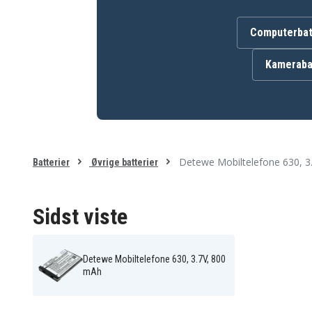
Computerbat
Batteriet er kompatibelt med følgende produkter:
Aastra 600d
Aastra 610d
Kameraba
Aastra 620d
Aastra 622d
Aastra 632D
Aastra 650c
Detewe 600d
Detewe 610d
Detewe 620d
Detewe 622d
Detewe 632d
Detewe 650c
Detewe Mobiltelefone
Detewe Mobiltelefone
610
620
Telekom Comfort Pro 
Mitel 600d
Detewe Mobiltelefone 630, 3
Batterier
Øvrige batterier
500
Sidst viste
Detewe Mobiltelefone 630, 3.7V, 800
mAh