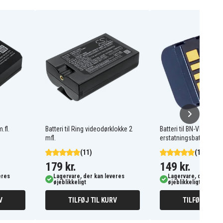
.fl.
Batteri til Ring videodørklokke 2
Batteri til BN-VF707
mfl.
erstatningsbatteri
(11)
(12)
179 kr.
149 kr.
eres
Lagervare, der kan leveres
Lagervare, der kan l
øjeblikkeligt
øjeblikkeligt
V
TILFØJ TIL KURV
TILFØJ TIL K