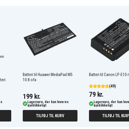
DC9071
DE9037
DE9074
DE9096
DW9071
DW9096
DeWalt DC212B
DeWalt DC212KZ
DeWalt DC330
Batteri til Huawei MediaPad M5
Batteri til Canon LP-E10 m
DeWalt DC330N
teri
10.8 ofa
DeWalt DC380N
(49)
DeWalt DC385K
79 kr.
DeWalt DC390K
199 kr.
DeWalt DC390N
es
Lagervare, der kan leveres
Lagervare, der kan lev
DeWalt DC410KB
øjeblikkeligt
øjeblikkeligt
DeWalt DC411KA
TILFØJ TIL KURV
TILFØJ TIL KUR
DeWalt DC490KA
DeWalt DC515B
DeWalt DC520KA