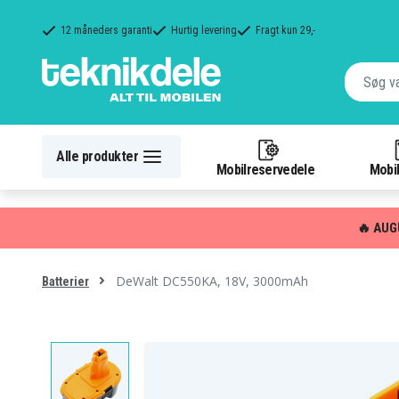
12 måneders garanti
Hurtig levering
Fragt kun 29,-
Alle produkter
Mobilreservedele
Mobil
🔥 AUG
DeWalt DC550KA, 18V, 3000mAh
Batterier