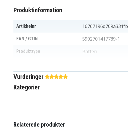
Produktinformation
16767196d709a331fb
Artikkelnr
5902701417789-1
EAN / GTIN
Batteri
Produkttype
18 V
Spænding
Vurderinger
Ni-MH
Batteritype
Kategorier
Dewalt
Passer til mærket
3000 mAh
Kapacitet
Batteriet erstatter:
Relaterede produkter