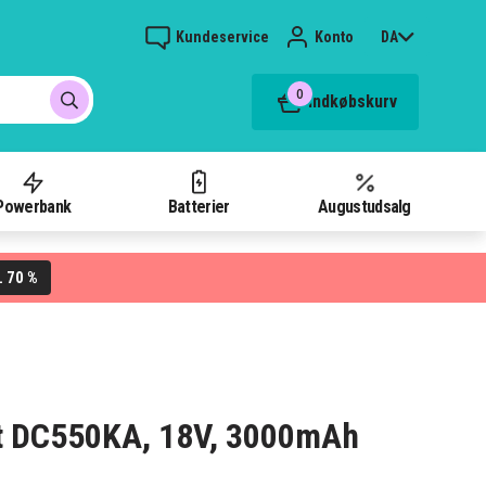
Kundeservice
Konto
DA
0
Indkøbskurv
Powerbank
Batterier
Augustudsalg
70 %
L
alt DC550KA, 18V, 3000mAh