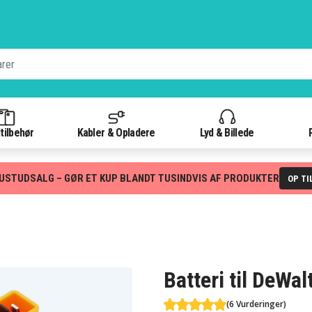
tilbehør
Kabler & Opladere
Lyd & Billede
USTUDSALG – GØR ET KUP BLANDT TUSINDVIS AF PRODUKTER
OP TI
Batteri til DeW
(6 Vurderinger)