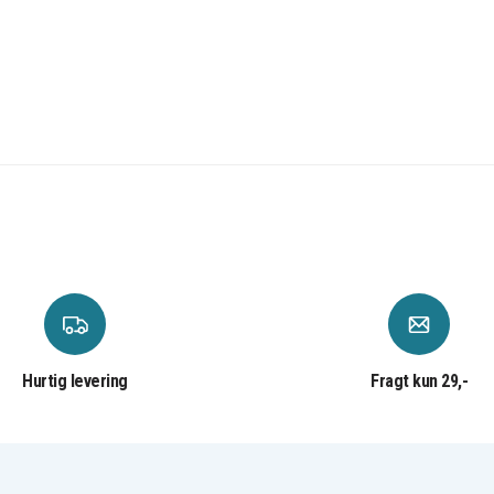
DeWalt DW056KS
DeWalt DW057K-2
DeWalt DW059B
DeWalt DW919 Flash
t)
Light
DeWalt DW932
DeWalt DW934
DeWalt DW934K2H
Hurtig levering
Fragt kun 29,-