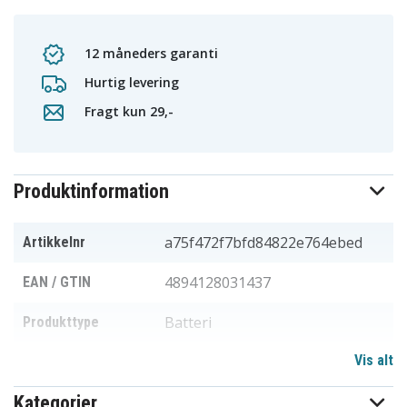
12 måneders garanti
Hurtig levering
Fragt kun 29,-
Produktinformation
a75f472f7bfd84822e764ebed
Artikkelnr
4894128031437
EAN / GTIN
Batteri
Produkttype
Vis alt
2,4 V
Spænding
Kategorier
DORO MATRA
Passer til mærket