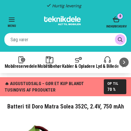
Hurtig levering
Item
0
2
of
MENU
INDKØBSKURV
3
Mobilreservedele
Mobiltilbehør
Kabler & Opladere
Lyd & Billede
Pow
🔥 AUGUSTUDSALG – GØR ET KUP BLANDT
OP TIL
70 %
TUSINDVIS AF PRODUKTER
Batteri til Doro Matra Solea 352C, 2.4V, 750 mAh