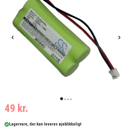
Item
1
item
item
item
item
49 kr.
of
0
1
2
3
4
Lagervare, der kan leveres øjeblikkeligt