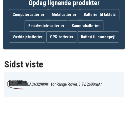
SPORT 2014
SPORT 2018
SPORT 2019
Opdag lignende produkter
SPORT 2020
SPORT 2021
SPORT 2022
SPORT 2023
VELAR 2019
VELAR
Computerbatterier
ONWARD
Mobilbatterier
Batterier til tablets
ONWARD
Smartwatch-batterier
Kamerabatterier
Værktøjsbatterier
GPS-batterier
Batteri til hundepejl
Sidst viste
EAC63298901 for Range Rover, 3.7V, 2600mAh