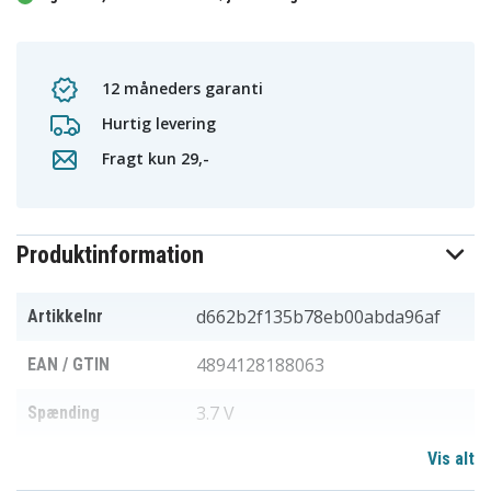
12 måneders garanti
Hurtig levering
Fragt kun 29,-
Produktinformation
d662b2f135b78eb00abda96af
Artikkelnr
4894128188063
EAN / GTIN
3.7 V
Spænding
Vis alt
Li-ion
Batteritype