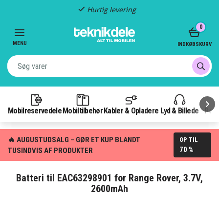
Hurtig levering
Item
0
2
of
MENU
INDKØBSKURV
3
Mobilreservedele
Mobiltilbehør
Kabler & Opladere
Lyd & Billede
Pow
🔥 AUGUSTUDSALG – GØR ET KUP BLANDT
OP TIL
70 %
TUSINDVIS AF PRODUKTER
Batteri til EAC63298901 for Range Rover, 3.7V,
2600mAh