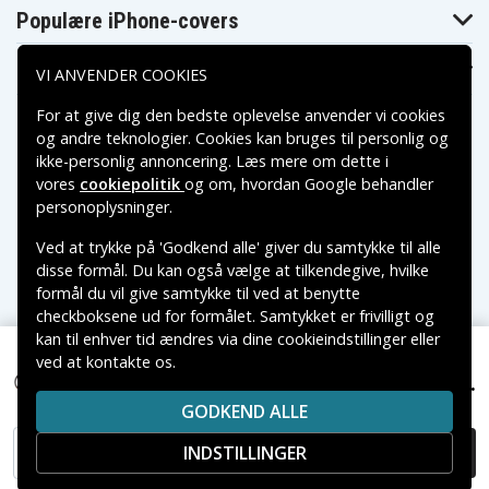
Populære iPhone-covers
Populære Samsung-covers
VI ANVENDER COOKIES
For at give dig den bedste oplevelse anvender vi cookies
og andre teknologier. Cookies kan bruges til personlig og
ikke-personlig annoncering. Læs mere om dette i
vores
cookiepolitik
og om, hvordan
Google behandler
Betalingsmuligheder
personoplysninger
.
Ved at trykke på 'Godkend alle' giver du samtykke til alle
Leveringsmuligheder
disse formål. Du kan også vælge at tilkendegive, hvilke
formål du vil give samtykke til ved at benytte
checkboksene ud for formålet. Samtykket er frivilligt og
kan til enhver tid ændres via dine cookieindstillinger eller
ved at kontakte os.
Copyright © 2026, Spares Nordic AB
79 kr.
EAC63298901 for Range Rover, 3.7V, 2600mAh
VAREMÆRKER NÆVNT PÅ DETTE WEB TILHØRER DE
GODKEND ALLE
RESPEKTIVE VAREMÆRKERS-EJER.
INDSTILLINGER
TILFØJ TIL KURV