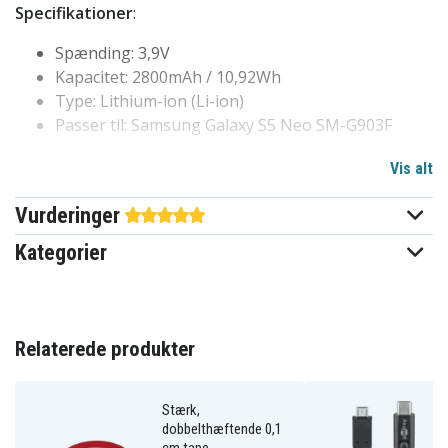
Specifikationer
:
Spænding: 3,9V
Kapacitet: 2800mAh / 10,92Wh
Type: Lithium-ion (Li-ion)
Passer til: Samsung Galaxy S5 Neo SM-G903F
Vis alt
607322481aba9be51dd4ce604
Artikkelnr
Vurderinger
4894128116431
EAN / GTIN
Kategorier
3,9 V
Spænding
2800 mAh
Kapacitet
Relaterede produkter
Batteriet erstatter:
EB-BG903BBA
EB-BG903BBE
EB-BN903BA
Stærk,
EB-BN903BBE
EB-BN903BU
dobbelthæftende 0,1