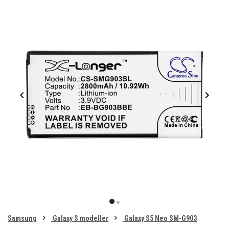
Item
1
item
item
of
0
Samsung
Galaxy S modeller
Galaxy S5 Neo SM-G903
1
2