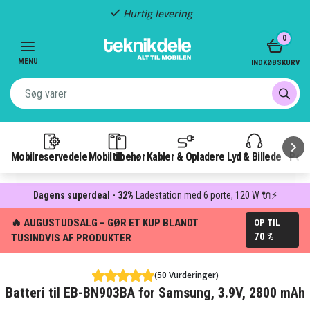
Fragt kun 29,-
Item
0
3
of
MENU
INDKØBSKURV
3
Mobilreservedele
Mobiltilbehør
Kabler & Opladere
Lyd & Billede
Pow
Dagens superdeal - 32%
Ladestation med 6 porte, 120 W 🔌⚡
🔥 AUGUSTUDSALG – GØR ET KUP BLANDT
OP TIL
70 %
TUSINDVIS AF PRODUKTER
(50 Vurderinger)
Batteri til EB-BN903BA for Samsung, 3.9V, 2800 mAh