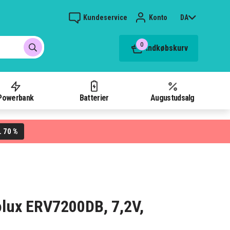
Kundeservice
Konto
DA
0
Indkøbskurv
Powerbank
Batterier
Augustudsalg
70 %
L
trolux ERV7200DB, 7,2V,