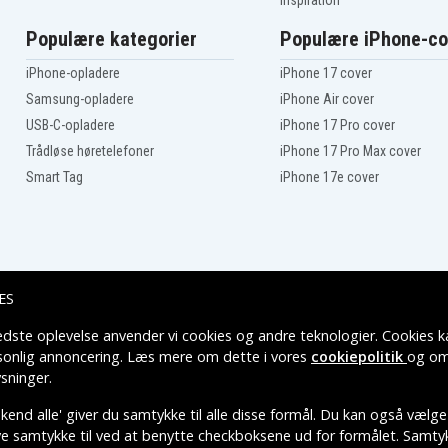
Inspiration
Populære kategorier
Populære iPhone-co
iPhone-opladere
iPhone 17 cover
Samsung-opladere
iPhone Air cover
USB-C-opladere
iPhone 17 Pro cover
Trådløse høretelefoner
iPhone 17 Pro Max cover
Smart Tag
iPhone 17e cover
ES
edste oplevelse anvender vi cookies og andre teknologier. Cookies ka
Leveringsmuligheder
rsonlig annoncering. Læs mere om dette i vores
cookiepolitik
og om
sninger
.
end alle' giver du samtykke til alle disse formål. Du kan også vælge
ive samtykke til ved at benytte checkboksene ud for formålet. Samtykk