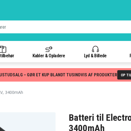
tilbehør
Kabler & Opladere
Lyd & Billede
USTUDSALG – GØR ET KUP BLANDT TUSINDVIS AF PRODUKTER
OP TI
2V, 3400mAh
Batteri til Elec
3400mAh