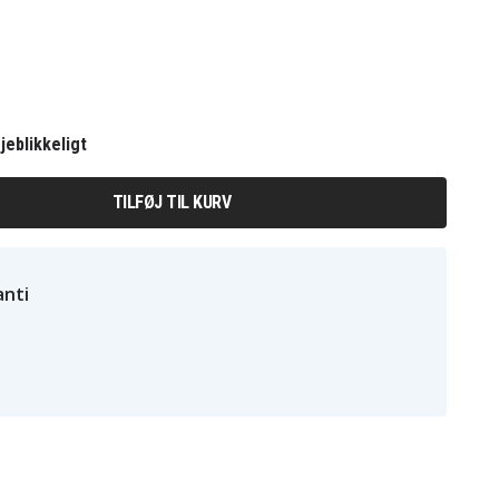
jeblikkeligt
TILFØJ TIL KURV
nti