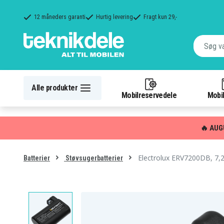
12 måneders garanti
Hurtig levering
Fragt kun 29,-
Alle produkter
Mobilreservedele
Mobil
🔥 AUG
Electrolux ERV7200DB, 7,
Batterier
Støvsugerbatterier