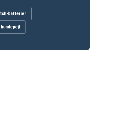
ch-batterier
l hundepejl