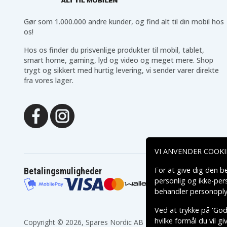
Gør som 1.000.000 andre kunder, og find alt til din mobil hos
os!
Hos os finder du prisvenlige produkter til mobil, tablet,
smart home, gaming, lyd og video og meget mere. Shop
trygt og sikkert med hurtig levering, vi sender varer direkte
fra vores lager.
VI ANVENDER COOKI
For at give dig den b
Betalingsmuligheder
personlig og ikke-pe
behandler personoply
Ved at trykke på 'Godk
hvilke formål du vil g
Copyright © 2026, Spares Nordic AB