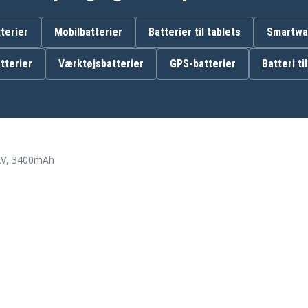
S91-0400410-SU2
terier
Mobilbatterier
Batterier til tablets
Smartwat
tterier
Værktøjsbatterier
GPS-batterier
Batteri ti
AEG 900277283
AEG 900277483
AEG Electrolux Osiris
AEG RX8-1-4SWN
AEG RX9-1-IBM
AEG RX9-2-4STN
Electrolux 900258192
2V, 3400mAh
Electrolux 900277252
Electrolux 900277264
Electrolux 900277466
Electrolux 900277484
Electrolux ERV5100IW
Electrolux ERV5210TG
Electrolux PI81-45WN
Electrolux PI91-5SGM
Electrolux PI92-4STN