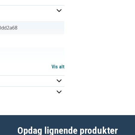
0dd2a68
Vis alt
Opdag lignende produkter