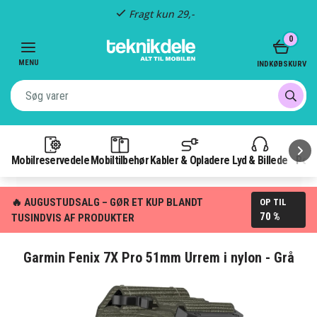
Fragt kun 29,-
Item
0
3
of
MENU
INDKØBSKURV
3
Mobilreservedele
Mobiltilbehør
Kabler & Opladere
Lyd & Billede
Pow
🔥 AUGUSTUDSALG – GØR ET KUP BLANDT
OP TIL
70 %
TUSINDVIS AF PRODUKTER
Garmin Fenix 7X Pro 51mm Urrem i nylon - Grå