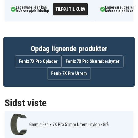
Armbånd
Produkttype
Lagervare, der kan
Lagervare, der kan
TILFØJ TIL KURV
leveres øjeblikkeligt
leveres øjeblikkelig
Grå
Farve
Nylon
Materiale
Opdag lignende produkter
Fenix 7X Pro Oplader
Fenix 7X Pro Skærmbeskytter
Fenix 7X Pro Urrem
Sidst viste
Garmin Fenix 7X Pro 51mm Urrem i nylon - Grå