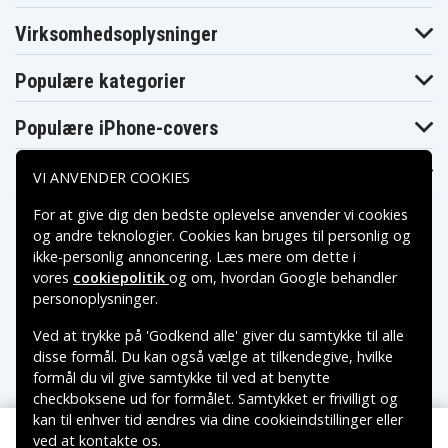
Virksomhedsoplysninger
Populære kategorier
Populære iPhone-covers
Populære Samsung-covers
VI ANVENDER COOKIES
For at give dig den bedste oplevelse anvender vi cookies
og andre teknologier. Cookies kan bruges til personlig og
ikke-personlig annoncering. Læs mere om dette i
vores
cookiepolitik
og om, hvordan
Google behandler
Betalingsmuligheder
personoplysninger
.
Ved at trykke på 'Godkend alle' giver du samtykke til alle
Leveringsmuligheder
disse formål. Du kan også vælge at tilkendegive, hvilke
formål du vil give samtykke til ved at benytte
checkboksene ud for formålet. Samtykket er frivilligt og
kan til enhver tid ændres via dine cookieindstillinger eller
ved at kontakte os.
Copyright © 2026, Spares Nordic AB