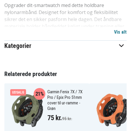
Opgrader dit-smartwatch med dette holdbare
nylonarmbånd. Designet for komfort og fleksibilitet
sikrer det en sikker pasform hele dagen. Det åndbare
materiale holder håndleddet køligt under træning eller
Vis alt
daglige aktiviteter / mens det slanke / ensfarvede
design giver et stilfuldt touch. Let at fastgøre og
Kategorier
justere / dette armbånd kombinerer praktisk
anvendelighed med langvarig kvalitet.
Specifikationer:
Relaterede produkter
Farve: Grå
Material: Nylon
Bredde: 26mm
Garmin Fenix 7X / 7X
UDSALG
21%
Størrelse: 140-221mm
Pro / Epix Pro 51mm
cover til ur-ramme -
Kompatibel med: Garmin Fenix 7X Pro 51mm
Grøn
75 kr.
SYA002547103C
Artikkelnr
95 kr.