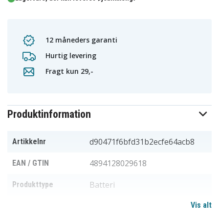
12 måneders garanti
Hurtig levering
Fragt kun 29,-
Produktinformation
d90471f6bfd31b2ecfe64acb8
Artikkelnr
4894128029618
EAN / GTIN
Batteri
Produkttype
Vis alt
2,4 V
Spænding