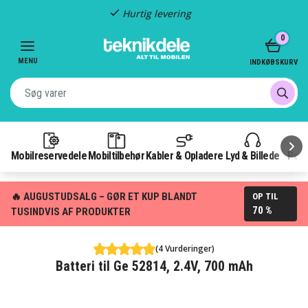
Hurtig levering
Item
0
2
of
MENU
INDKØBSKURV
3
Mobilreservedele
Mobiltilbehør
Kabler & Opladere
Lyd & Billede
Pow
🔥 AUGUSTUDSALG – GØR ET KUP BLANDT
OP TIL
70 %
TUSINDVIS AF PRODUKTER
(4 Vurderinger)
Batteri til Ge 52814, 2.4V, 700 mAh