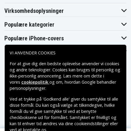
Ge 28127FE2
Ge 28203
Ge 28213
Ge 28213EE1
Ge 28213EE2
Ge 28223
Virksomhedsoplysninger
Ge 28223EE2
Ge 28801
Ge 28802
Ge 28802FE1
Ge 28811
Ge 28811FE2
Populære kategorier
Ge 28821
Ge 28821FE2
Ge 28821FE3
Ge 28821FJ3
Ge 28851
Ge 28861
Ge 28871
Ge 28871FE2
Ge 28871FE3
Populære iPhone-covers
Ge 28871FE3-A
Ge 28871FE3A
Ge 5-2734
Ge 5-2814
Ge 5-2826
Ge 5-2840
Populære Samsung-covers
VI ANVENDER COOKIES
Ge 52734
Ge 52814
Ge 52826
Ge 52840
Ge H-5250
Ge H-5401
For at give dig den bedste oplevelse anvender vi cookies
Ge H5250
Ge H5401
Motorola B8
Motorola B801
Motorola B802
Motorola B803
og andre teknologier. Cookies kan bruges til personlig og
Motorola B804
Motorola K3
Motorola K301
ikke-personlig annoncering. Læs mere om dette i
Motorola K302
Motorola K303
Motorola K304
vores
cookiepolitik
og om, hvordan
Google behandler
Motorola K305
Motorola L301
Motorola L302
Betalingsmuligheder
personoplysninger
.
Motorola L303
Motorola L304
Motorola L4
Motorola L401
Motorola L402
Motorola L402C
Ved at trykke på 'Godkend alle' giver du samtykke til alle
Leveringsmuligheder
Motorola L403
Motorola L403C
Motorola L404
disse formål. Du kan også vælge at tilkendegive, hvilke
Motorola L404C
Motorola P8
Motorola S801
formål du vil give samtykke til ved at benytte
Motorola S802
Motorola S803
Motorola S804
checkboksene ud for formålet. Samtykket er frivilligt og
Motorola T31
Motorola T3101
Motorola T3151
kan til enhver tid ændres via dine cookieindstillinger eller
Philips SJB-
Philips SJB-
Philips SJB-2121
2121/17
2121/37
ved at kontakte os.