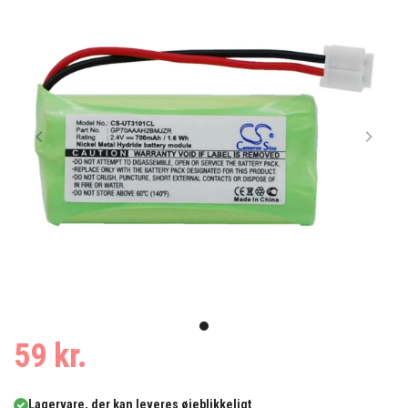
Item
1
item
59 kr.
of
0
1
Lagervare, der kan leveres øjeblikkeligt