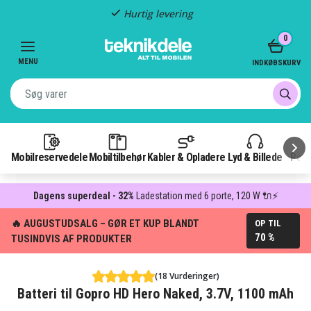
Hurtig levering
Item
0
2
of
MENU
INDKØBSKURV
3
Mobilreservedele
Mobiltilbehør
Kabler & Opladere
Lyd & Billede
Pow
Dagens superdeal - 32%
Ladestation med 6 porte, 120 W 🔌⚡
🔥 AUGUSTUDSALG – GØR ET KUP BLANDT
OP TIL
70 %
TUSINDVIS AF PRODUKTER
(18 Vurderinger)
Batteri til Gopro HD Hero Naked, 3.7V, 1100 mAh