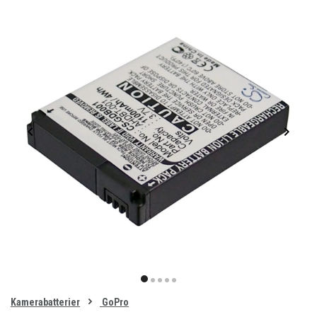
Item
1
item
item
item
item
item
of
0
Kamerabatterier
GoPro
1
2
3
4
5