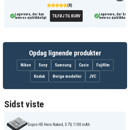
Hero
(8)
Gopro HD Surf
Gopro Hero 2
Gopro Hero
Hero
HD2-14
Lagervare, der kan
Lagervare, der kan
Gopro Hero HD
TILFØJ TIL KURV
leveres øjeblikkeligt
leveres øjeblikkelig
1080p Digital
Cameras
Opdag lignende produkter
Nikon
Sony
Samsung
Casio
Fujifilm
Kodak
Øvrige modeller
JVC
Sidst viste
Gopro HD Hero Naked, 3.7V, 1100 mAh