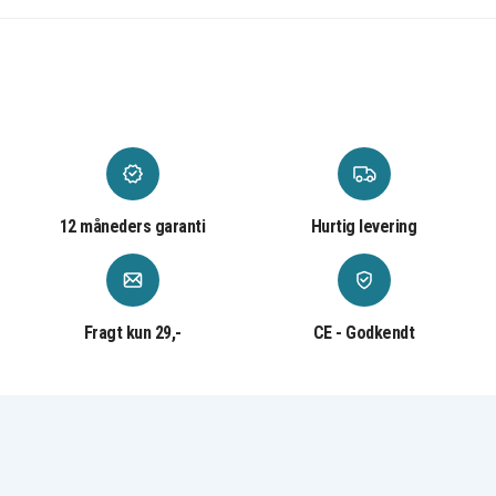
Cordless Grass
Cordless Hedge
Saw
Trimmer
Trimmer
Greenworks
G24PS20K2 24V
Powerworks
Powerworks
Cordless Pole
2CM P24LM32
P24AB
Saw
Powerworks
Stiga SAB 24 AE
Stiga SC 24 AE
P24ST
Stiga SGT 24 AE
Stiga SHT 24 AE
Stiga SMT 24 AE
12 måneders garanti
Hurtig levering
Fragt kun 29,-
CE - Godkendt