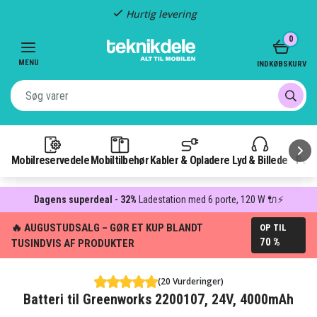
Hurtig levering
Item
0
2
of
MENU
INDKØBSKURV
3
Mobilreservedele
Mobiltilbehør
Kabler & Opladere
Lyd & Billede
Pow
Dagens superdeal - 32%
Ladestation med 6 porte, 120 W 🔌⚡
🔥 AUGUSTUDSALG – GØR ET KUP BLANDT
OP TIL
70 %
TUSINDVIS AF PRODUKTER
(20 Vurderinger)
Batteri til Greenworks 2200107, 24V, 4000mAh