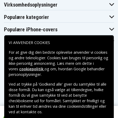
Virksomhedsoplysninger
Populære kategorier
Populære iPhone-covers
Populære Samsung-covers
VI ANVENDER COOKIES
For at give dig den bedste oplevelse anvender vi cookies
og andre teknologier. Cookies kan bruges til personlig og
ikke-personlig annoncering. Læs mere om dette i
vores
cookiepolitik
og om, hvordan
Google behandler
Betalingsmuligheder
personoplysninger
.
Ved at trykke på 'Godkend alle' giver du samtykke til alle
Leveringsmuligheder
disse formål. Du kan også vælge at tilkendegive, hvilke
formål du vil give samtykke til ved at benytte
checkboksene ud for formålet. Samtykket er frivilligt og
kan til enhver tid ændres via dine cookieindstillinger eller
ved at kontakte os.
Copyright © 2026, Spares Nordic AB