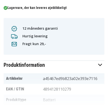
Lagervare, der kan leveres øjeblikkeligt
12 måneders garanti
Hurtig levering
Fragt kun 29,-
Produktinformation
a45467ed9b823a02e393e7116
Artikkelnr
4894128110279
EAN / GTIN
Batteri
Produkttype