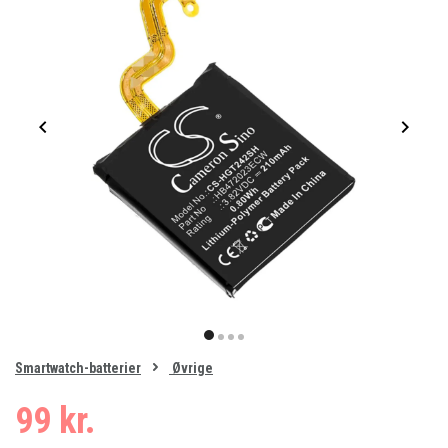
Item
1
item
item
item
item
of
0
Smartwatch-batterier
Øvrige
1
2
3
4
99 kr.