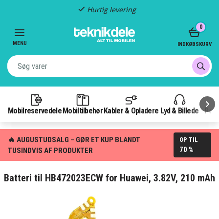
Hurtig levering
Item
0
2
of
MENU
INDKØBSKURV
3
Mobilreservedele
Mobiltilbehør
Kabler & Opladere
Lyd & Billede
Pow
🔥 AUGUSTUDSALG – GØR ET KUP BLANDT
OP TIL
70 %
TUSINDVIS AF PRODUKTER
Batteri til HB472023ECW for Huawei, 3.82V, 210 mAh