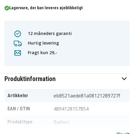
Lagervare, der kan leveres øjeblikkeligt
12 måneders garanti
Hurtig levering
Fragt kun 29,-
Produktinformation
eb8521aede81a08121289727f
Artikkelnr
4894128157854
EAN / GTIN
Batteri
Produkttype