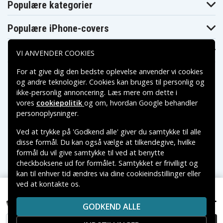
Populære kategorier
Populære iPhone-covers
Populære Samsung-covers
VI ANVENDER COOKIES
For at give dig den bedste oplevelse anvender vi cookies
og andre teknologier. Cookies kan bruges til personlig og
ikke-personlig annoncering. Læs mere om dette i
vores
cookiepolitik
og om, hvordan
Google behandler
Betalingsmuligheder
personoplysninger
.
Ved at trykke på 'Godkend alle' giver du samtykke til alle
Leveringsmuligheder
disse formål. Du kan også vælge at tilkendegive, hvilke
formål du vil give samtykke til ved at benytte
checkboksene ud for formålet. Samtykket er frivilligt og
kan til enhver tid ændres via dine cookieindstillinger eller
ved at kontakte os.
Copyright © 2026, Spares Nordic AB
VAREMÆRKER NÆVNT PÅ DETTE WEB TILHØRER DE
189 kr.
Honeywell 1911i, 3,7V, 3400mAh
GODKEND ALLE
RESPEKTIVE VAREMÆRKERS-EJER.