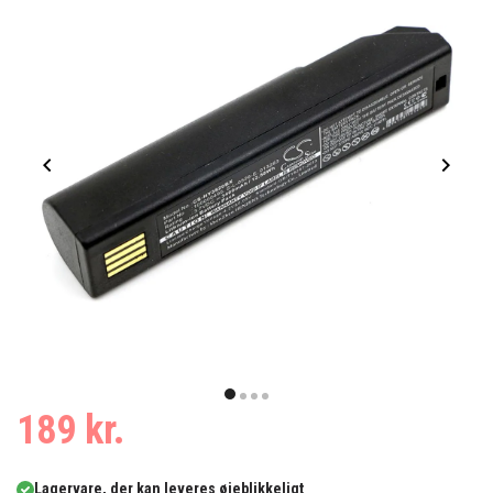
Item
1
item
item
item
item
189 kr.
of
0
1
2
3
4
Lagervare, der kan leveres øjeblikkeligt