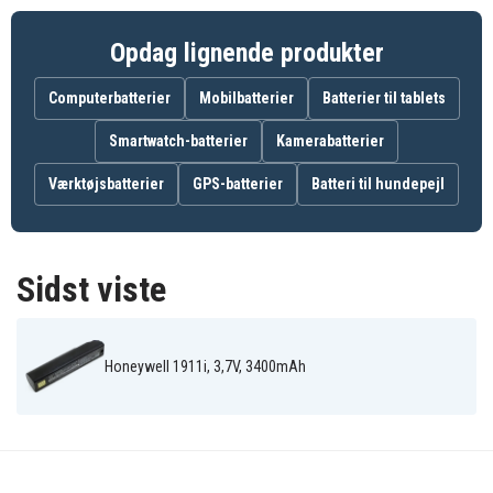
Xenon 1902GHD
Xenon 3820
Xenon 3820i
Honeywell
Honeywell
Honeywell
Xenon 4820
Xenon 4820i
Xenon 5620
Opdag lignende produkter
Honeywell
Keyence HR-100
Leuze IT 1452
Xenon 6320
Computerbatterier
Mobilbatterier
Batterier til tablets
Leuze IT 1902G
Leuze IT 3820
Leuze IT 4820
Smartwatch-batterier
Kamerabatterier
Værktøjsbatterier
GPS-batterier
Batteri til hundepejl
Sidst viste
Honeywell 1911i, 3,7V, 3400mAh