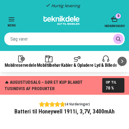
Hurtig levering
Item
0
2
of
MENU
INDKØBSKURV
3
Mobilreservedele
Mobiltilbehør
Kabler & Opladere
Lyd & Billede
Pow
🔥 AUGUSTUDSALG – GØR ET KUP BLANDT
OP TIL
70 %
TUSINDVIS AF PRODUKTER
(4 Vurderinger)
Batteri til Honeywell 1911i, 3,7V, 3400mAh