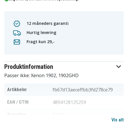
12 måneders garanti
Hurtig levering
Fragt kun 29,-
Produktinformation
Passer ikke: Xenon 1902, 1902GHD
fb67d13aeceffbb3fd278ce79
Artikkelnr
4894128125259
EAN / GTIN
3,7 V
Spænding
Vis alt
Honeywell
Passer til mærket