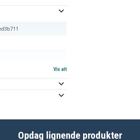
ed3b711
Vis alt
849570-541
849910-850
Opdag lignende produkter
HSTNN-UB7T