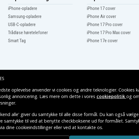
NM
Hp PAVILION 15-BC305NS
NE
Hp PAVILION 15-BC400NS
iPhone-opladere
iPhone 17 cover
NT
Hp PAVILION 15-BC401UR
Samsung-opladere
iPhone Air cover
NA
Hp PAVILION 15-BC403NI
NQ
Hp PAVILION 15-BC404NT
USB-C-opladere
iPhone 17 Pro cover
NF
Hp PAVILION 15-BC407NW
Trådløse høretelefoner
iPhone 17 Pro Max cover
NV
Hp PAVILION 15-BC410NW
Smart Tag
iPhone 17e cover
NQ
Hp PAVILION 15-BC415NQ
UR
Hp PAVILION 15-BC422UR
UR
Hp PAVILION 15-BC431UR
UR
Hp PAVILION 15-BC438UR
UR
Hp PAVILION 15-BC449UR
ND
Hp PAVILION 15-BC494UR
Hp Pavilion 15 bc301TX
ES
Hp Pavilion 15-BC001NR
Hp Pavilion 15-BC002NM
edste oplevelse anvender vi cookies og andre teknologier. Cookies ka
Leveringsmuligheder
Hp Pavilion 15-BC003NS
rsonlig annoncering. Læs mere om dette i vores
cookiepolitik
og om
Hp Pavilion 15-BC004UR
sninger
.
A
Hp Pavilion 15-BC006NU
Hp Pavilion 15-BC008NS
end alle' giver du samtykke til alle disse formål. Du kan også vælge
Hp Pavilion 15-BC010NA
ive samtykke til ved at benytte checkboksene ud for formålet. Samtykk
Hp Pavilion 15-BC011NG
via dine cookieindstillinger eller ved at kontakte os.
TIVE VAREMÆRKERS-EJER.
Hp Pavilion 15-BC014NL
Hp Pavilion 15-BC018CA