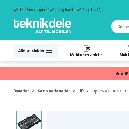
12 måneders garanti
Hurtig levering
Fragt kun 29,-
Alle produkter
Mobilreservedele
Mobil
🔥 AUG
Hp 15-AX000NX, 11
Batterier
Computerbatterier
HP