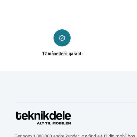
Hp OMEN 15-AX054NW
Hp OMEN 15-AX055NZ
Hp OMEN 15-AX075NW
Hp OMEN 15-AX085NG
Hp Omen 15-AX001TX
Hp Omen 15-AX002TX
Hp Omen 15-AX006NM
Hp Omen 15-AX007NO
Hp Omen 15-AX008UR
Hp Omen 15-AX009NP
Hp Omen 15-AX010NF
Hp Omen 15-AX011NL
Hp Omen 15-AX012NO
Hp Omen 15-AX013DX
Hp Omen 15-AX014NF
Hp Omen 15-AX014NS
Hp Omen 15-AX020NF
Hp Omen 15-AX021TX
12 måneders garanti
Hp Omen 15-AX023DX
Hp Omen 15-AX023TX
Hp Omen 15-AX026NF
Hp Omen 15-AX027TX
Hp Omen 15-AX036NF
Hp Omen 15-AX036TX
Hp Omen 15-AX039TX
Hp Omen 15-AX040TX
Hp Omen 15-AX042NF
Hp Omen 15-AX043DX
Hp Omen 15-AX046NF
Hp Omen 15-AX048NF
Hp Omen 15-AX053NF
Hp Omen 15-AX055NF
Hp Omen 15t-ax000
Hp Omen 15t-ax200
(V7F58AV)
(X7R18AV)
Hp PAVILION 15-BC000NJ
Hp PAVILION 15-BC000
Hp PAVILION 15-BC002NI
Hp PAVILION 15-BC003
Hp PAVILION 15-BC007NH
Hp PAVILION 15-BC008
Hp PAVILION 15-BC035ND
Hp PAVILION 15-BC057
Hp PAVILION 15-BC300NA
Hp PAVILION 15-BC300
Gør som 1.000.000 andre kunder, og find alt til din mobil hos