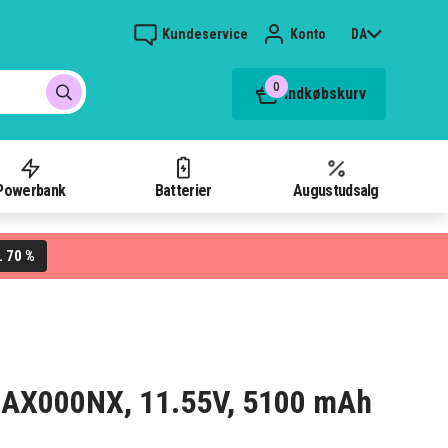
Kundeservice
Konto
DA
0
Indkøbskurv
Powerbank
Batterier
Augustudsalg
70 %
L
15-AX000NX, 11.55V, 5100 mAh