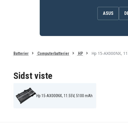
TE03061XL
TE03XL
TPN-Q173
ASUS
D
Batteriet er kompatibelt med følgende produkter:
Hp 15-AX000NF
Hp 15-AX000NL
Hp 15-AX001NA
Hp 15-AX001NC
Hp 15-AX002NI
Hp 15-AX003NJ
Hp 15-AX000NX, 11
Batterier
Computerbatterier
HP
Hp 15-AX003NS
Hp 15-AX004NF
Hp 15-ax016TX
Hp 15-ax018TX
Hp 15-ax102TX
Hp 15-ax210TX
Hp 15-bc014TX
Hp OMEN 15-AX000NF
Sidst viste
Hp OMEN 15-AX000NQ
Hp OMEN 15-AX001NB
Hp OMEN 15-AX001UR
Hp OMEN 15-AX002NC
Hp OMEN 15-AX003NF
Hp OMEN 15-AX003NI
Hp OMEN 15-AX004NA
Hp OMEN 15-AX004NF
Hp 15-AX000NX, 11.55V, 5100 mAh
Hp OMEN 15-AX005NF
Hp OMEN 15-AX006NU
Hp OMEN 15-AX008NF
Hp OMEN 15-AX008NZ
Hp OMEN 15-AX009UR
Hp OMEN 15-AX011NB
Hp OMEN 15-AX015TX
Hp OMEN 15-AX014UR
(X1G85PA)
Hp OMEN 15-AX030TX
Hp OMEN 15-AX044NZ
(X9J89PA)