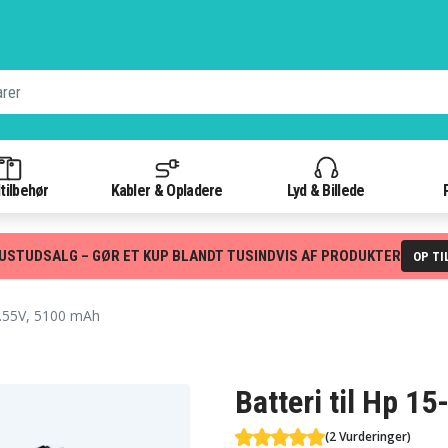
tilbehør
Kabler & Opladere
Lyd & Billede
USTUDSALG – GØR ET KUP BLANDT TUSINDVIS AF PRODUKTER
OP TI
.55V, 5100 mAh
Batteri til Hp 
(2 Vurderinger)