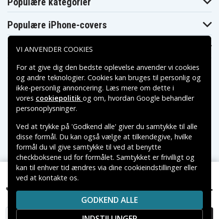
Populære kategorier
HP 15-
HP 15-
HP 15-
DB0807NG
DB0930ND
DB1010NM
HP 15-
HP 15-
Populære iPhone-covers
HP 15-DB1013NB
DB1015NT
DB1020NG
HP 15-
HP 15-
HP 15-
DB1082NM
DB1228NG
DB1624NG
Populære Samsung-covers
VI ANVENDER COOKIES
HP 15-
HP 15-
HP 15-DW0020NI
DW0014NA
DW0017NH
For at give dig den bedste oplevelse anvender vi cookies
HP 15-
HP 15-
HP 15-
DW0023NH
DW0057NL
DW0076NF
og andre teknologier. Cookies kan bruges til personlig og
HP 15-
HP 15-
ikke-personlig annoncering. Læs mere om dette i
HP 15-da0315ng
DW0087NR
DW0105NL
vores
cookiepolitik
og om, hvordan
Google behandler
HP 15Q-
HP 15Q-
HP 15-da0700ng
Betalingsmuligheder
DS0019TU
DY0002AU
personoplysninger
.
HP 15S-
HP 15S-
HP 17-BY
FQ0000UR
FQ0020UR
Ved at trykke på 'Godkend alle' giver du samtykke til alle
Leveringsmuligheder
HP 17-BY0001TU
HP 17-BY0005TX
HP 17-BY0021NG
disse formål. Du kan også vælge at tilkendegive, hvilke
HP 17-BY0027UR
HP 17-BY0032UR
HP 17-BY0038UR
formål du vil give samtykke til ved at benytte
HP 17-BY0173UR
HP 17-BY0212NG
HP 17-BY0327NG
checkboksene ud for formålet. Samtykket er frivilligt og
HP 17-BY0511SA
HP 17-BY1010NF
HP 17-BY1017UR
kan til enhver tid ændres via dine cookieindstillinger eller
HP 17-
HP 17-BY1026UR
HP 17-BY1036UR
CA0005NW
ved at kontakte os.
Copyright © 2026, Spares Nordic AB
325 kr.
HP 17-
HP 15-DB0020NG, 11.55V, 3550 mAh
VAREMÆRKER NÆVNT PÅ DETTE WEB TILHØRER DE
HP 17-CA0007UR
HP 17-CA0012NS
CA0009NW
GODKEND ALLE
RESPEKTIVE VAREMÆRKERS-EJER.
HP 17-CA0082NB
HP 17-CA0117UR
HP 17-CA0128UR
HP 17-
HP 17-CA0140UR
HP 17-CA1097NB
INDSTILLINGER
TILFØJ TIL KURV
CA1015NM