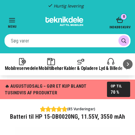
Hurtig levering
Item
0
2
of
MENU
INDKØBSKURV
3
Mobilreservedele
Mobiltilbehør
Kabler & Opladere
Lyd & Billede
Pow
🔥 AUGUSTUDSALG – GØR ET KUP BLANDT
OP TIL
70 %
TUSINDVIS AF PRODUKTER
(85 Vurderinger)
Batteri til HP 15-DB0020NG, 11.55V, 3550 mAh