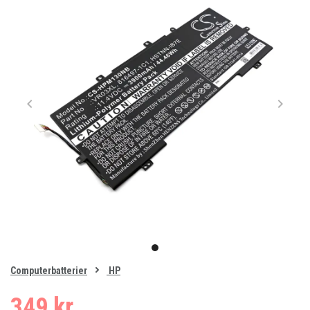
Item
1
item
of
0
Computerbatterier
HP
1
349 kr.