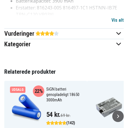
Batterikapacitet: 3900 mAh
Erstatter: 816243-005 816497-1C1 HSTNN-IB7E
TPN-C120 VR03XL
Vis alt
Kompatibel med: HP Envy 13-D046TU, Envy 13-
D051TU, Pavilion 13-D, Pavilion 13-D023TU,
Vurderinger
Pavilion 13-D024TU, Pavilion 13-D025TU, Pavilion
13-D046TU
Kategorier
a8a079fa3b1b34ba9db27b2ba
Artikkelnr
4894128126485
EAN / GTIN
Relaterede produkter
Batteri
Produkttype
SiGN batteri
UDSALG
22%
11,4 V
Spænding
genopladeligt 18650
3000mAh
Li-Polymer
Batteritype
54 kr.
69 kr.
3900 mAh
Kapacitet
(142)