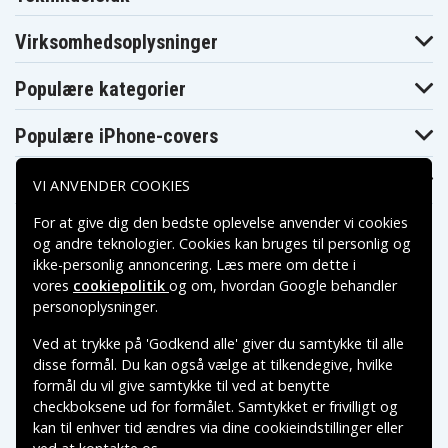
HP Envy 13-
HP Envy 13-
HP Envy 13-
D013TU
D014NF
D014TU
HP Envy 13-
HP Envy 13-
HP Envy 13-
Virksomhedsoplysninger
D015NF
D016NF
D016NL
HP Envy 13-
HP Envy 13-
HP Envy 13-
D017NF
D017NL
D017TU
Populære kategorier
HP Envy 13-
HP Envy 13-
HP Envy 13-
D018NF
D018TU
D019NF
Populære iPhone-covers
HP Envy 13-
HP Envy 13-
HP Envy 13-
D019TU
D020ND
D020NF
HP Envy 13-
HP Envy 13-
HP Envy 13-
Populære Samsung-covers
D020NW
D020TU
D021ND
VI ANVENDER COOKIES
HP Envy 13-
HP Envy 13-
HP Envy 13-
D021NF
D021TU
D022ND
For at give dig den bedste oplevelse anvender vi cookies
HP Envy 13-
HP Envy 13-
HP Envy 13-
og andre teknologier. Cookies kan bruges til personlig og
D022TU
D023NF
D026TU
ikke-personlig annoncering. Læs mere om dette i
HP Envy 13-
HP Envy 13-
HP Envy 13-
D027TU
D028TU
D030TU
vores
cookiepolitik
og om, hvordan
Google behandler
Betalingsmuligheder
HP Envy 13-
HP Envy 13-
HP Envy 13-
personoplysninger
.
D031TU
D032TU
D033TU
HP Envy 13-
HP Envy 13-
HP Envy 13-
Ved at trykke på 'Godkend alle' giver du samtykke til alle
D034TU
D035TU
D036NZ
Leveringsmuligheder
disse formål. Du kan også vælge at tilkendegive, hvilke
HP Envy 13-
HP Envy 13-
HP Envy 13-
D036TU
D038TU
D039TU
formål du vil give samtykke til ved at benytte
HP Envy 13-
HP Envy 13-
HP Envy 13-
checkboksene ud for formålet. Samtykket er frivilligt og
D040TU
D041TU
D042TU
kan til enhver tid ændres via dine cookieindstillinger eller
HP Envy 13-
HP Envy 13-
HP Envy 13-