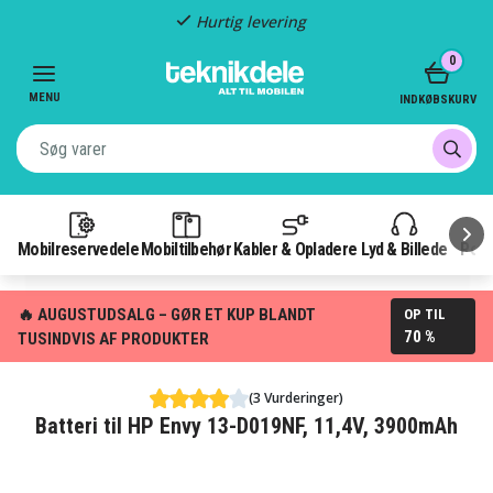
Hurtig levering
Item
0
2
of
MENU
INDKØBSKURV
3
Mobilreservedele
Mobiltilbehør
Kabler & Opladere
Lyd & Billede
Pow
🔥 AUGUSTUDSALG – GØR ET KUP BLANDT
OP TIL
70 %
TUSINDVIS AF PRODUKTER
(3 Vurderinger)
Batteri til HP Envy 13-D019NF, 11,4V, 3900mAh