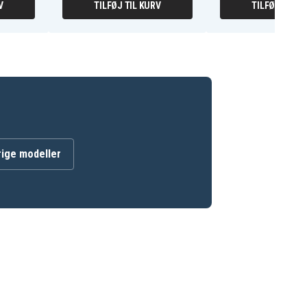
V
TILFØJ TIL KURV
TILFØJ TIL K
rige modeller