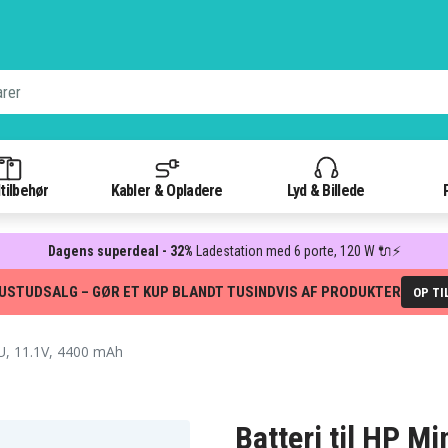
tilbehør
Kabler & Opladere
Lyd & Billede
Dagens superdeal - 32%
Ladestation med 6 porte, 120 W 🔌⚡
USTUDSALG – GØR ET KUP BLANDT TUSINDVIS AF PRODUKTER
OP TI
, 11.1V, 4400 mAh
Batteri til HP M