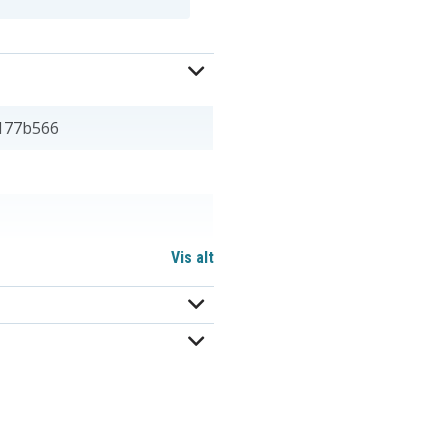
177b566
Vis alt
582214-121
590544-001
6BASBC2RYYC47W