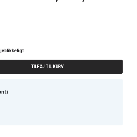
jeblikkeligt
TILFØJ TIL KURV
nti