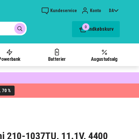
Kundeservice
Konto
DA
0
Indkøbskurv
Powerbank
Batterier
Augustudsalg
70 %
L
ini 210-1037TU, 11.1V, 4400