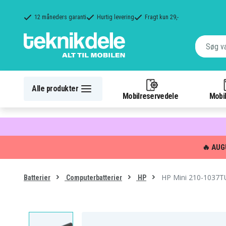
12 måneders garanti
Hurtig levering
Fragt kun 29,-
Alle produkter
Mobilreservedele
Mobil
🔥 AUG
HP Mini 210-1037TU
Batterier
Computerbatterier
HP