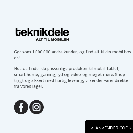
HP Mini 210-1122TU
HP Mini 210-1127TU
HP Mini 210-1129TU
HP Mini 210-1131TU
HP Mini 210-1135TU
HP Mini 210-1139TU
HP Mini 210-1142CL
HP Mini 210-1145SA
HP Mini 210-1150NR
HP Mini 210-1155DX
HP Mini 210-1160CA
HP Mini 210-1160NR
HP Mini 210-1165sa
HP Mini 210-1170CA
HP Mini 210-1170sa
HP Mini 210-1175CA
HP Mini 210-1175sa
HP Mini 210-1180CA
Gør som 1.000.000 andre kunder, og find alt til din mobil hos
HP Mini 210-1180sa
HP Mini 210-1185sa
os!
HP Mini 210-1190NR
HP Mini 210-1191NR
HP Mini 210-1199DX
HP Mini 2102
Hos os finder du prisvenlige produkter til mobil, tablet,
HP Mini 210t-1100 CTO
HP WA543UA#ABA
smart home, gaming, lyd og video og meget mere. Shop
HP WA546UA
HP WA550UA
trygt og sikkert med hurtig levering, vi sender varer direkte
HP WG328PA
Hp AN06 Mini
fra vores lager.
Hp Mini 210 1020-BR
Hp Mini 210 HD
Hp Mini 210-1004VU
Hp Mini 210-1010CA
Vivienne Tam
Vivienne Tam
Hp Mini 210-1020EH
Hp Mini 210-1020LA
Hp Mini 210-1028VU
Hp Mini 210-1028VU
Vivienne Tam
Hp Mini 210-1084TU
Hp Mini 210-1098SE
VI ANVENDER COOKI