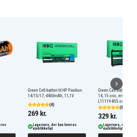
Green Cell-batteri til HP Pavilion
Green Cell-batteri til H
14/15/17, 4400mAh, 11,1V
14, 15 osv., erstatter 
L11119-855 osv.
(4)
(8)
269 kr.
329 kr.
eres
Lagervare, der kan leveres
Lagervare, der kan l
øjeblikkeligt
øjeblikkeligt