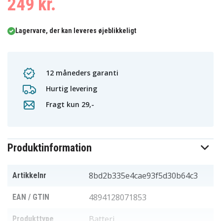
249 kr.
Lagervare, der kan leveres øjeblikkeligt
12 måneders garanti
Hurtig levering
Fragt kun 29,-
Produktinformation
8bd2b335e4cae93f5d30b64c3
Artikkelnr
4894128071853
EAN / GTIN
Batteri
Produkttype