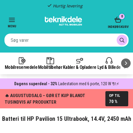
Hurtig levering
Item
0
2
of
MENU
INDKØBSKURV
3
Mobilreservedele
Mobiltilbehør
Kabler & Opladere
Lyd & Billede
Pow
Dagens superdeal - 32%
Ladestation med 6 porte, 120 W 🔌⚡
🔥 AUGUSTUDSALG – GØR ET KUP BLANDT
OP TIL
70 %
TUSINDVIS AF PRODUKTER
Batteri til HP Pavilion 15 Ultrabook, 14.4V, 2450 mAh