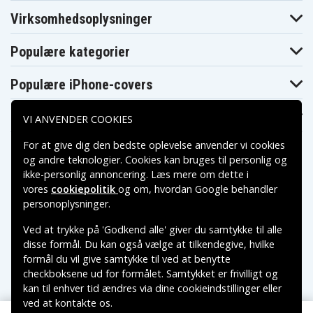
HP Pavilion 15-
HP Pavilion 15-
HP Pavilion 15-
F100
F200
F210
Virksomhedsoplysninger
HP Pavilion 15-
HP Pavilion 15-
HP Pavilion 15-
N000
N100
N151XX
Populære kategorier
HP Pavilion 15-
HP Pavilion 15-
HP Pavilion 15-
N200
N200NR
b135TX
HP Pavilion 15-
HP Pavilion 15-
HP Pavilion 15T-
Populære iPhone-covers
e026TX E4X13PA
e029TX
N100
HP Pavilion 15T-
HP Pavilion 15Z-
HP Pavilion 15Z-
N200
N100
N200
Populære Samsung-covers
VI ANVENDER COOKIES
HP Pavilion 248
HP Pavilion 340
HP Pavilion 345
HP Pavilion G14-
HP Pavilion 350
HP Pavilion 355
For at give dig den bedste oplevelse anvender vi cookies
A000
HP Pavilion M4-
HP Pavilion M4-
og andre teknologier. Cookies kan bruges til personlig og
HP Pavilion M4
1008TX
1009TX
ikke-personlig annoncering. Læs mere om dette i
D9H30PA
D9H31PA
vores
cookiepolitik
og om, hvordan
Google behandler
HP Pavilion M4-
HP Pavilion
HP Pavilion
Betalingsmuligheder
1010TX
Sleekbook 14-
personoplysninger
.
Sleekbook 14
D9H32PA
b000ed
HP Pavilion
HP Pavilion
HP Pavilion
Ved at trykke på 'Godkend alle' giver du samtykke til alle
Sleekbook 14-
Sleekbook 14-
Sleekbook 14-
Leveringsmuligheder
b000ee
b000et
b001ea
disse formål. Du kan også vælge at tilkendegive, hvilke
HP Pavilion
HP Pavilion
HP Pavilion
formål du vil give samtykke til ved at benytte
Sleekbook 14-
Sleekbook 14-
Sleekbook 14-
checkboksene ud for formålet. Samtykket er frivilligt og
b001eia
b001tx
b002tx
kan til enhver tid ændres via dine cookieindstillinger eller
HP Pavilion
HP Pavilion
HP Pavilion
Sleekbook 14-
Sleekbook 14-
Sleekbook 14-
ved at kontakte os.
Copyright © 2026, Spares Nordic AB
b004tu
b005au
b006au