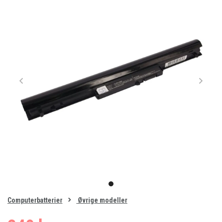
Item
1
item
of
0
Computerbatterier
Øvrige modeller
1