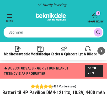
Hurtig levering
Item
0
2
of
MENU
INDKØBSKURV
3
Mobilreservedele
Mobiltilbehør
Kabler & Opladere
Lyd & Billede
Pow
🔥 AUGUSTUDSALG – GØR ET KUP BLANDT
OP TIL
70 %
TUSINDVIS AF PRODUKTER
(437 Vurderinger)
Batteri til HP Pavilion DM4-1211tx, 10.8V, 4400 mAh