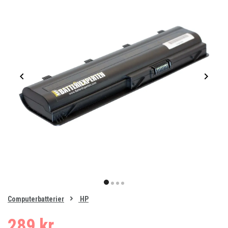
Item
1
item
item
item
item
of
0
Computerbatterier
HP
1
2
3
4
289 kr.