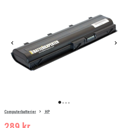
Item
1
item
item
item
item
of
0
Computerbatterier
HP
1
2
3
4
289 kr.