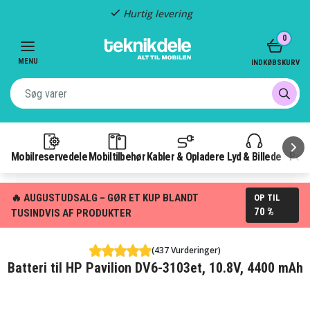
Hurtig levering
Item
0
2
of
MENU
INDKØBSKURV
3
Mobilreservedele
Mobiltilbehør
Kabler & Opladere
Lyd & Billede
Pow
🔥 AUGUSTUDSALG – GØR ET KUP BLANDT
OP TIL
70 %
TUSINDVIS AF PRODUKTER
(437 Vurderinger)
Batteri til HP Pavilion DV6-3103et, 10.8V, 4400 mAh