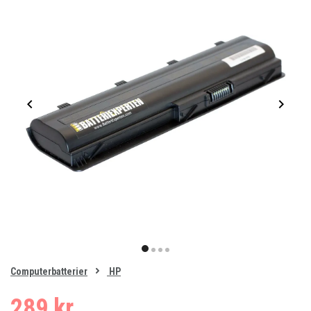
Item
1
item
item
item
item
of
0
Computerbatterier
HP
1
2
3
4
289 kr.