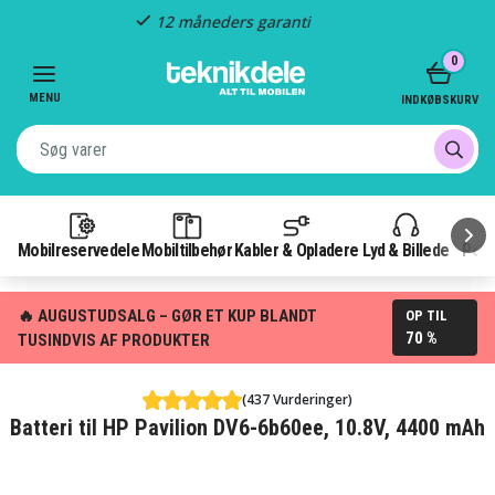
Hurtig levering
Item
0
2
of
MENU
INDKØBSKURV
3
Mobilreservedele
Mobiltilbehør
Kabler & Opladere
Lyd & Billede
Pow
🔥 AUGUSTUDSALG – GØR ET KUP BLANDT
OP TIL
70 %
TUSINDVIS AF PRODUKTER
(437 Vurderinger)
Batteri til HP Pavilion DV6-6b60ee, 10.8V, 4400 mAh