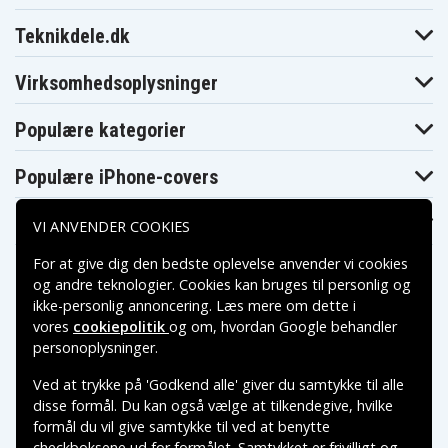
DV6122TX
DV6123EA
DV6123TX
HP Pavilion
HP Pavilion
HP Pavilion
Teknikdele.dk
DV6123eu
DV6124EA
DV6124TX
HP Pavilion
HP Pavilion
HP Pavilion
DV6124eu
DV6125EA
DV6125OM
Virksomhedsoplysninger
HP Pavilion
HP Pavilion
HP Pavilion
DV6125SE
DV6125TX
DV6126EA
Populære kategorier
HP Pavilion
HP Pavilion
HP Pavilion
DV6126TX
DV6126eu
DV6127EA
HP Pavilion
HP Pavilion
HP Pavilion
Populære iPhone-covers
DV6127TX
DV6127eu
DV6128EA
HP Pavilion
HP Pavilion
HP Pavilion
DV6128TX
DV6128eu
DV6129EA
Populære Samsung-covers
VI ANVENDER COOKIES
HP Pavilion
HP Pavilion
HP Pavilion
DV6129TX
DV6129eu
DV6129us
HP Pavilion
HP Pavilion
HP Pavilion
For at give dig den bedste oplevelse anvender vi cookies
DV6130CA
DV6130EA
DV6130TX
og andre teknologier. Cookies kan bruges til personlig og
HP Pavilion
HP Pavilion
HP Pavilion
ikke-personlig annoncering. Læs mere om dette i
DV6130eu
DV6130us
DV6131EA
HP Pavilion
HP Pavilion
HP Pavilion
vores
cookiepolitik
og om, hvordan
Google behandler
DV6131OD
DV6131TX
DV6131eu
Betalingsmuligheder
personoplysninger
.
HP Pavilion
HP Pavilion
HP Pavilion
DV6132EA
DV6132TX
DV6132eu
Ved at trykke på 'Godkend alle' giver du samtykke til alle
HP Pavilion
HP Pavilion
HP Pavilion
Leveringsmuligheder
disse formål. Du kan også vælge at tilkendegive, hvilke
DV6133EA
DV6133TX
DV6133eu
HP Pavilion
HP Pavilion
HP Pavilion
formål du vil give samtykke til ved at benytte
DV6134EA
DV6134TX
DV6134eu
checkboksene ud for formålet. Samtykket er frivilligt og