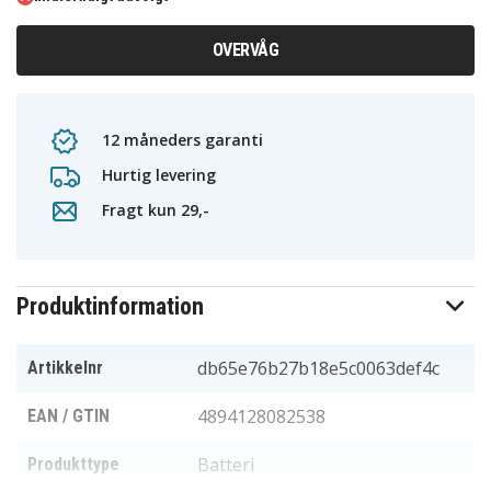
OVERVÅG
12 måneders garanti
Hurtig levering
Fragt kun 29,-
Produktinformation
db65e76b27b18e5c0063def4c
Artikkelnr
4894128082538
EAN / GTIN
Batteri
Produkttype