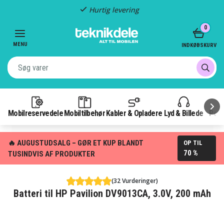
Hurtig levering
Item
0
2
of
MENU
INDKØBSKURV
3
Mobilreservedele
Mobiltilbehør
Kabler & Opladere
Lyd & Billede
Pow
🔥 AUGUSTUDSALG – GØR ET KUP BLANDT
OP TIL
70 %
TUSINDVIS AF PRODUKTER
(32 Vurderinger)
Batteri til HP Pavilion DV9013CA, 3.0V, 200 mAh