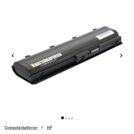
Item
1
item
item
item
item
of
0
Computerbatterier
HP
1
2
3
4