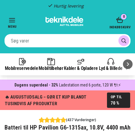
Hurtig levering
Item
0
2
of
MENU
INDKØBSKURV
3
Mobilreservedele
Mobiltilbehør
Kabler & Opladere
Lyd & Billede
Pow
Dagens superdeal - 32%
Ladestation med 6 porte, 120 W 🔌⚡
🔥 AUGUSTUDSALG – GØR ET KUP BLANDT
OP TIL
70 %
TUSINDVIS AF PRODUKTER
(437 Vurderinger)
Batteri til HP Pavilion G6-1315ax, 10.8V, 4400 mAh