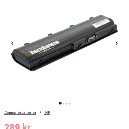
Item
1
item
item
item
item
of
0
Computerbatterier
HP
1
2
3
4
289 kr.