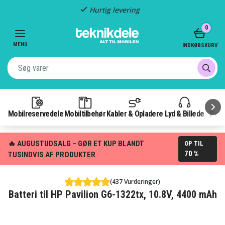
Hurtig levering
Item
0
2
of
MENU
INDKØBSKURV
3
Mobilreservedele
Mobiltilbehør
Kabler & Opladere
Lyd & Billede
Pow
🔥 AUGUSTUDSALG – GØR ET KUP BLANDT
OP TIL
70 %
TUSINDVIS AF PRODUKTER
(437 Vurderinger)
Batteri til HP Pavilion G6-1322tx, 10.8V, 4400 mAh