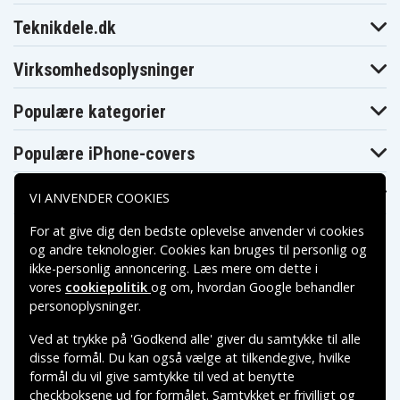
DL11M
H10Z
Digilife DDV-
Digilife DDV-H20
Digilife DDV-H9
Teknikdele.dk
H82Z
Digilife DDV-
Digilife DDV-M1
Digilife DDV-R70
S670
Virksomhedsoplysninger
Digilife DDV-
Digilife DDV-V1
Digilife DDV-V2
V1000
Digilife DDV-
Populære kategorier
Digilife DDV-V6
Digilife DDV-V7
V3HD
Digilife DDV-
Digilife DDV-
Digilife HDV-R50
XT16I
Z530
Populære iPhone-covers
Digilife LDC-
Digilife LDC-
Drift HD170
828Z
XT16i
Populære Samsung-covers
Easypix
VI ANVENDER COOKIES
Drift HD170S
Easypix DV5311
DV5311HD
Fujifilm FinePix
Fujifilm FinePix
Fujifilm FinePix
For at give dig den bedste oplevelse anvender vi cookies
50i
601
F401
og andre teknologier. Cookies kan bruges til personlig og
Fujifilm FinePix
Fujifilm FinePix
Fujifilm FinePix
F401 Zoom
F410
F410 Zoom
ikke-personlig annoncering. Læs mere om dette i
Fujifilm FinePix
Fujifilm FinePix
Fujifilm FinePix
vores
cookiepolitik
og om, hvordan
Google behandler
F601
F601 Zoom
F601Zoom
Betalingsmuligheder
personoplysninger
.
Fujifilm FinePix
Fujifilm FinePix
Fujifilm FinePix
MX. Finepix
M603
M603 Zoom
M603
Ved at trykke på 'Godkend alle' giver du samtykke til alle
Leveringsmuligheder
Fujifilm Finepix
Gateway DC-
disse formål. Du kan også vælge at tilkendegive, hvilke
HP Gwen
M
T50
formål du vil give samtykke til ved at benytte
HP PhotoSmart
HP Photosmart
HP Photosmart
checkboksene ud for formålet. Samtykket er frivilligt og
R07
R507
R607