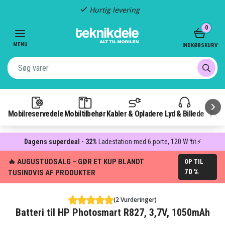
Hurtig levering
Item
0
2
of
MENU
INDKØBSKURV
3
Mobilreservedele
Mobiltilbehør
Kabler & Opladere
Lyd & Billede
Pow
Dagens superdeal - 32%
Ladestation med 6 porte, 120 W 🔌⚡
🔥 AUGUSTUDSALG – GØR ET KUP BLANDT
OP TIL
70 %
TUSINDVIS AF PRODUKTER
(2 Vurderinger)
Batteri til HP Photosmart R827, 3,7V, 1050mAh