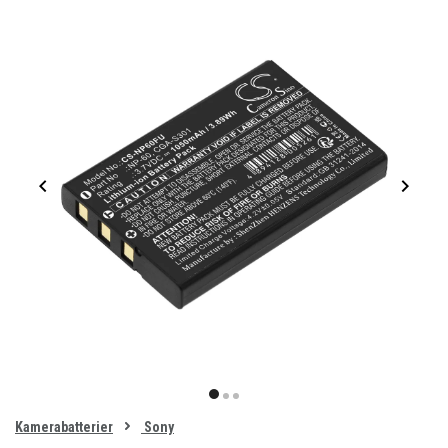
Item
1
item
item
item
of
0
Kamerabatterier
Sony
1
2
3