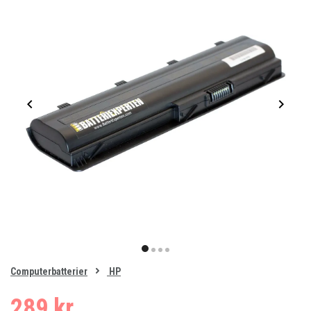
Item
1
item
item
item
item
of
0
Computerbatterier
HP
1
2
3
4
289 kr.