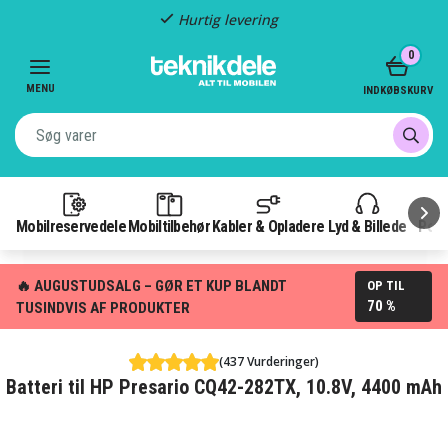
Hurtig levering
Item
0
2
of
MENU
INDKØBSKURV
3
Mobilreservedele
Mobiltilbehør
Kabler & Opladere
Lyd & Billede
Pow
🔥 AUGUSTUDSALG – GØR ET KUP BLANDT
OP TIL
70 %
TUSINDVIS AF PRODUKTER
(437 Vurderinger)
Batteri til HP Presario CQ42-282TX, 10.8V, 4400 mAh