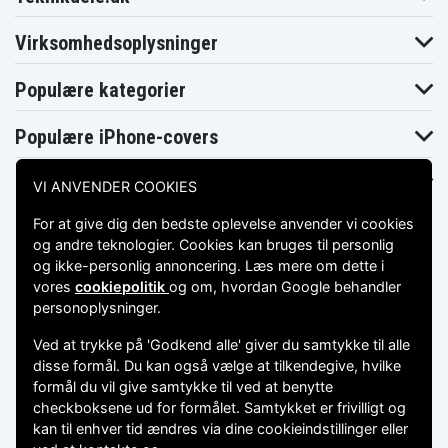
HP G42
HP G42-100
HP G42-164LA
HP G42-240LA
HP G42-250LA
HP G42-301NR
Virksomhedsoplysninger
HP G42-303DX
HP G42-328CA
HP G42-352TU
HP G42-352TX
HP G42-360TU
HP G42-360TX
Populære kategorier
HP G42-361TU
HP G42-361TX
HP G42-364TX
HP G42-365TX
HP G42-366TU
HP G42-366TX
HP G42-367CL
HP G42-367TU
HP G42-368TX
Populære iPhone-covers
HP G42-369TU
HP G42-370TU
HP G42-370TX
HP G42-371TU
HP G42-372TU
HP G42-372TX
Populære Samsung-covers
VI ANVENDER COOKIES
HP G42-375TX
HP G42-378TX
HP G42-380TX
HP G42-381TX
HP G42-382TX
HP G42-383TX
For at give dig den bedste oplevelse anvender vi cookies
HP G42-384TX
HP G42-385TX
HP G42-386TX
og andre teknologier. Cookies kan bruges til personlig
HP G42-387TX
HP G42-388TX
HP G42-394TX
HP G42-397TX
HP G42-398TX
HP G42-400
og ikke-personlig annoncering. Læs mere om dette i
HP G42-410US
HP G42-415DX
HP G42-451TX
vores
cookiepolitik
og om, hvordan
Google behandler
Betalingsmuligheder
HP G42-463TX
HP G42-464TX
HP G42-467TU
personoplysninger
.
HP G42-471TX
HP G42-472TX
HP G42-473TX
HP G42-474TX
HP G42-475DX
HP G42-480TX
Ved at trykke på 'Godkend alle' giver du samtykke til alle
Leveringsmuligheder
HP G42t-300
disse formål. Du kan også vælge at tilkendegive, hvilke
HP G42-494TU
HP G42t
CTO
formål du vil give samtykke til ved at benytte
HP G42t-400
HP G56
HP G56-100SA
CTO
checkboksene ud for formålet. Samtykket er frivilligt og
HP G56-105SA
HP G56-106EA
HP G56-106SA
kan til enhver tid ændres via dine cookieindstillinger eller
HP G56-107SA
HP G56-108SA
HP G56-109SA