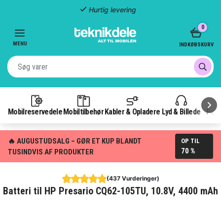
Hurtig levering
Item
0
2
MENU
of
INDKØBSKURV
3
Mobilreservedele
Mobiltilbehør
Kabler & Opladere
Lyd & Billede
Pow
🔥 AUGUSTUDSALG – GØR ET KUP BLANDT
OP TIL
70 %
TUSINDVIS AF PRODUKTER
(437 Vurderinger)
Batteri til HP Presario CQ62-105TU, 10.8V, 4400 mAh