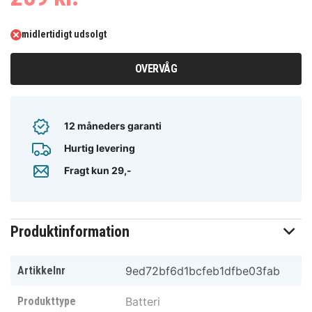
midlertidigt udsolgt
OVERVÅG
12 måneders garanti
Hurtig levering
Fragt kun 29,-
Produktinformation
Artikkelnr
9ed72bf6d1bcfeb1dfbe03fab
Produkttype
Batteri