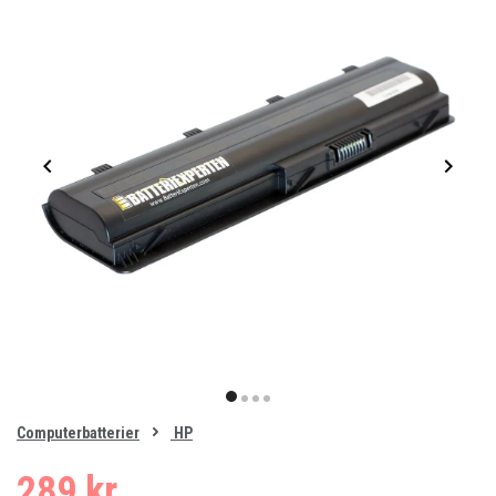
Item
1
item
item
item
item
of
Computerbatterier
HP
0
1
2
3
4
289 kr.