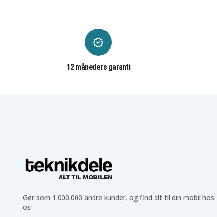
HP CQ14
HP CQ15
HP Chromebook 14-
HP Chromebook 14-
C035US
C050NR
HP G3J89PA
HP Pavilion 14
HP Pavilion 14-B004TX
HP Pavilion 14-B005TX
HP Pavilion 14-B016au
HP Pavilion 14-B023TX
12 måneders garanti
HP Pavilion 14-B025AU
HP Pavilion 14-B025TX
HP Pavilion 14-B031TX
HP Pavilion 14-B032TU
HP Pavilion 14-B032TX
HP Pavilion 14-B033TU
HP Pavilion 14-B070TX
HP Pavilion 14-B071TX
HP Pavilion 14-N100
HP Pavilion 14-N200
HP Pavilion 14-W100
HP Pavilion 14-W104la
HP Pavilion 14Z-N100
HP Pavilion 14Z-N200
HP Pavilion 15-B003TX
HP Pavilion 15-B004TX
C7E10PA
C7E11PA
HP Pavilion 15-F100
HP Pavilion 15-F200
HP Pavilion 15-N000
HP Pavilion 15-N100
HP Pavilion 15-N200
HP Pavilion 15-N200NR
HP Pavilion 15-e026TX
HP Pavilion 15-e029TX
E4X13PA
Gør som 1.000.000 andre kunder, og find alt til din mobil hos
HP Pavilion 15T-N200
HP Pavilion 15Z-N100
os!
HP Pavilion 248
HP Pavilion 340
HP Pavilion 350
HP Pavilion 355