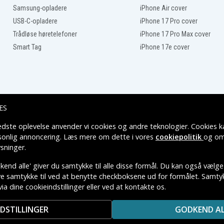
Samsung-opladere
iPhone Air cover
HP Pavilion M4-1009TX
D9H31PA
USB-C-opladere
iPhone 17 Pro cover
HP Pavilion Sleekbook 14-
4
b000ed
Trådløse høretelefoner
iPhone 17 Pro Max cover
4-
HP Pavilion Sleekbook 14-
Smart Tag
iPhone 17e cover
b001ea
4-
HP Pavilion Sleekbook 14-
b002tx
4-
HP Pavilion Sleekbook 14-
b006au
4-
HP Pavilion Sleekbook 14-
b009au
ES
4-
HP Pavilion Sleekbook 14-
b010us
4-
HP Pavilion Sleekbook 14-
edste oplevelse anvender vi cookies og andre teknologier. Cookies ka
Leveringsmuligheder
b014au
rsonlig annoncering. Læs mere om dette i vores
cookiepolitik
og om
4-
HP Pavilion Sleekbook 14-
sninger
.
b015dx
4-
HP Pavilion Sleekbook 14-
b024tu
end alle' giver du samtykke til alle disse formål. Du kan også vælge
4-
HP Pavilion Sleekbook 14-
ive samtykke til ved at benytte checkboksene ud for formålet. Samtykk
b028tu
via dine cookieindstillinger eller ved at kontakte os.
TIVE VAREMÆRKERS-EJER.
4-
HP Pavilion Sleekbook 14-
b034tu
4-
HP Pavilion Sleekbook 14-
NDSTILLINGER
GODKEND AL
b043tu