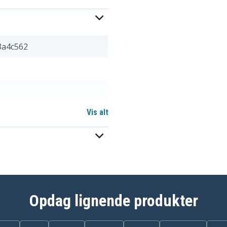
3a4c562
Vis alt
Opdag lignende produkter
751906-541
888793070383
HSTNN-YB4D