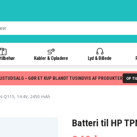
tilbehør
Kabler & Opladere
Lyd & Billede
USTUDSALG – GØR ET KUP BLANDT TUSINDVIS AF PRODUKTER
OP TI
-Q115, 14.4V, 2450 mAh
Batteri til HP 