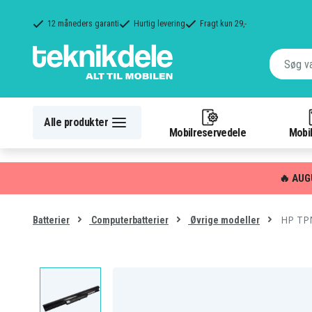
12 måneders garanti
Hurtig levering
Fragt kun 29,-
Alle produkter
Mobilreservedele
Mobil
🔥 AUG
HP TPN
Batterier
Computerbatterier
Øvrige modeller