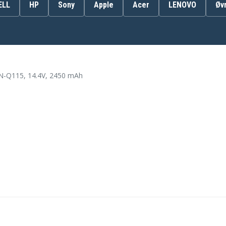
ELL
HP
Sony
Apple
Acer
LENOVO
Øv
J1V00AA
VK04
Compaq 14-D000
-Q115, 14.4V, 2450 mAh
Compaq 14-G100
Compaq 14-R200
Compaq 14T-R100
Compaq 15-D000
Compaq 15-G100
Compaq 15-H000
Compaq 15-R200
Compaq 15Z-D000
Compaq Presario 15-D000
00
Compaq Presario 15-S200
00
HP 15-D069TU
HP 240 G2
HP 248
HP 250 G2
HP 350