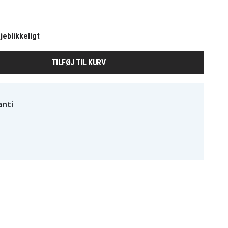
jeblikkeligt
TILFØJ TIL KURV
nti