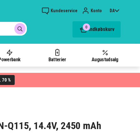
Kundeservice
Konto
DA
0
Indkøbskurv
Powerbank
Batterier
Augustudsalg
70 %
L
TPN-Q115, 14.4V, 2450 mAh