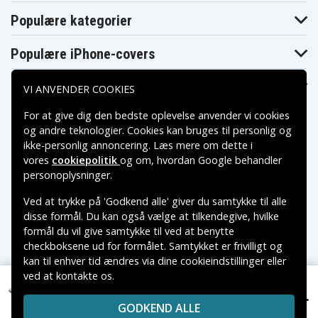
Populære kategorier
Populære iPhone-covers
Populære Samsung-covers
VI ANVENDER COOKIES
For at give dig den bedste oplevelse anvender vi cookies
og andre teknologier. Cookies kan bruges til personlig og
ikke-personlig annoncering. Læs mere om dette i
vores
cookiepolitik
og om, hvordan
Google behandler
Betalingsmuligheder
personoplysninger
.
Ved at trykke på 'Godkend alle' giver du samtykke til alle
Leveringsmuligheder
disse formål. Du kan også vælge at tilkendegive, hvilke
formål du vil give samtykke til ved at benytte
checkboksene ud for formålet. Samtykket er frivilligt og
kan til enhver tid ændres via dine cookieindstillinger eller
ved at kontakte os.
Copyright © 2026, Spares Nordic AB
VAREMÆRKER NÆVNT PÅ DETTE WEB TILHØRER DE
89 kr.
Huawei E583X, 3.7V, 1500 mAh
GODKEND ALLE
RESPEKTIVE VAREMÆRKERS-EJER.