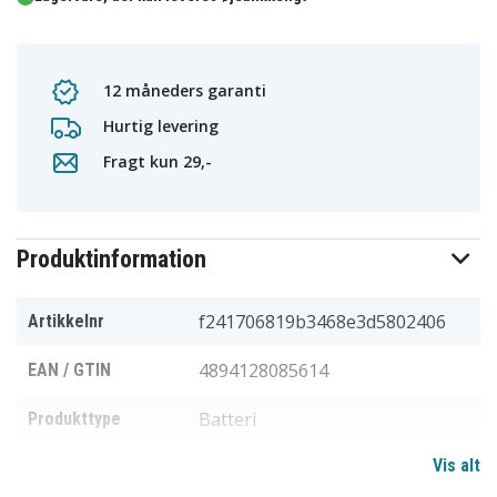
12 måneders garanti
Hurtig levering
Fragt kun 29,-
Produktinformation
f241706819b3468e3d5802406
Artikkelnr
4894128085614
EAN / GTIN
Batteri
Produkttype
Vis alt
3,7 V
Spænding