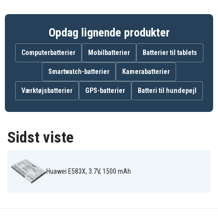
WiFi C01HW
WiFi C01HW
C01HW
T-mobile Walk
T-mobile E582
T-mobile Pulse
Box mobile
WLAN
Opdag lignende produkter
Trekstor
Mobiler WLAN
HotSpot
Computerbatterier
Mobilbatterier
Batterier til tablets
Smartwatch-batterier
Kamerabatterier
Værktøjsbatterier
GPS-batterier
Batteri til hundepejl
Sidst viste
Huawei E583X, 3.7V, 1500 mAh