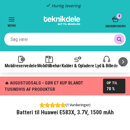
Hurtig levering
Item
0
2
of
MENU
INDKØBSKURV
3
Mobilreservedele
Mobiltilbehør
Kabler & Opladere
Lyd & Billede
Pow
🔥 AUGUSTUDSALG – GØR ET KUP BLANDT
OP TIL
70 %
TUSINDVIS AF PRODUKTER
(1 Vurderinger)
Batteri til Huawei E583X, 3.7V, 1500 mAh