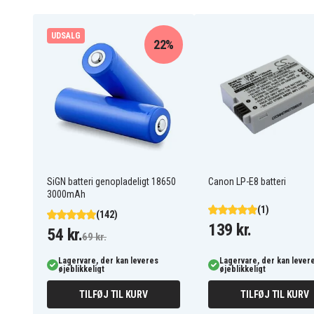
Gardena R100Li
Gardena R130Li
Gardena R160Li (2017)
Gardena R160Li (2018)
Husqvarna Automower
UDSALG
Gardena Sileno+
22%
310 (2015)
Husqvarna Automower
Husqvarna Automower
310 (2017)
310 (2018)
Husqvarna Automower
Husqvarna Automower
315 (2016)
315 (2017)
Smart Sileno
City9676473-03
SiGN batteri genopladeligt 18650
Canon LP-E8 batteri
3000mAh
(1)
(142)
139 kr.
54 kr.
69 kr.
Lagervare, der kan leveres
Lagervare, der kan lever
øjeblikkeligt
øjeblikkeligt
TILFØJ TIL KURV
TILFØJ TIL KURV