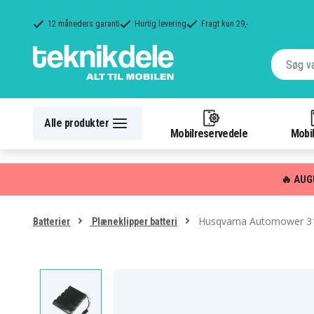
12 måneders garanti
Hurtig levering
Fragt kun 29,-
Alle produkter
Mobilreservedele
Mobil
🔥 AUG
Husqvarna Automower 31
Batterier
Plæneklipper batteri