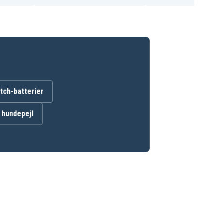
ch-batterier
l hundepejl