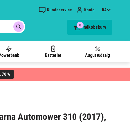
Kundeservice
Konto
DA
0
Indkøbskurv
Powerbank
Batterier
Augustudsalg
70 %
L
qvarna Automower 310 (2017),