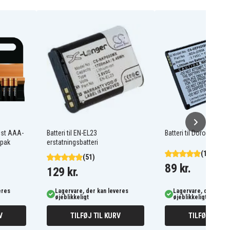
ost AAA-
Batteri til EN-EL23
Batteri til Doro Liberto
-pak
erstatningsbatteri
(103)
(51)
89 kr.
129 kr.
eres
Lagervare, der kan leveres
Lagervare, der kan l
øjeblikkeligt
øjeblikkeligt
V
TILFØJ TIL KURV
TILFØJ TIL K