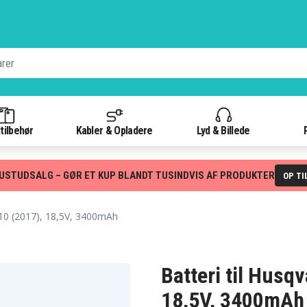
tilbehør
Kabler & Opladere
Lyd & Billede
USTUDSALG – GØR ET KUP BLANDT TUSINDVIS AF PRODUKTER
OP TI
0 (2017), 18,5V, 3400mAh
Batteri til Hus
18,5V, 3400mAh