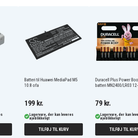
Gardena R160Li (2016)
Gardena Sileno
Husqvarna Automower
310 (2016)
Husqvarna Automower
315 (2015)
Husqvarna Automower
315 (2018)
Batteri til Huawei MediaPad M5
Duracell Plus Power Bo
10.8 ofa
batteri MN2400/LR03 12
199 kr.
79 kr.
es
Lagervare, der kan leveres
Lagervare, der kan lev
øjeblikkeligt
øjeblikkeligt
TILFØJ TIL KURV
TILFØJ TIL KUR