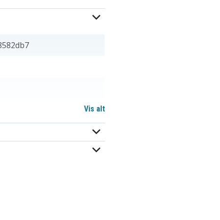
8582db7
Vis alt