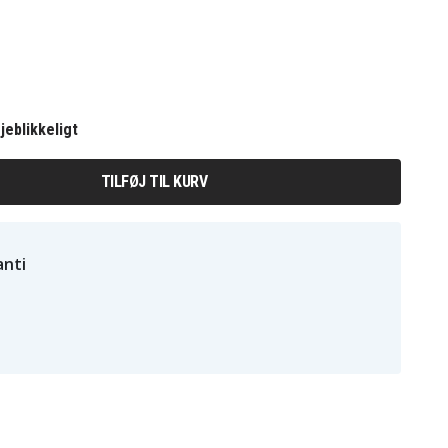
jeblikkeligt
TILFØJ TIL KURV
nti