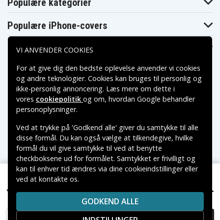
Populære kategorier
IdeaPad Slim 5
IdeaPad Slim 5
IdeaPad Slim 5
16ABR8
16ABR8
16ABR8
82XG0038SC
82XG0039HV
82XG003AHV
Populære iPhone-covers
IdeaPad Slim 5
IdeaPad Slim 5
IdeaPad Slim 5
16ABR8
16ABR8
16ABR8
82XG003BHV
82XG003CHV
82XG003DHV
Populære Samsung-covers
VI ANVENDER COOKIES
IdeaPad Slim 5
IdeaPad Slim 5
IdeaPad Slim 5
16ABR8
16ABR8
16ABR8
For at give dig den bedste oplevelse anvender vi cookies
82XG003EAK
82XG003FAK
82XG003GGE
IdeaPad Slim 5
IdeaPad Slim 5
IdeaPad Slim 5
og andre teknologier. Cookies kan bruges til personlig og
16ABR8
16ABR8
16ABR8
ikke-personlig annoncering. Læs mere om dette i
82XG003HGE
82XG003JMX
82XG003KMX
vores
cookiepolitik
og om, hvordan
Google behandler
IdeaPad Slim 5
IdeaPad Slim 5
IdeaPad Slim 5
Betalingsmuligheder
16ABR8
16ABR8
16ABR8
personoplysninger
.
82XG003LRK
82XG003MGE
82XG003NSC
IdeaPad Slim 5
IdeaPad Slim 5
IdeaPad Slim 5
Ved at trykke på 'Godkend alle' giver du samtykke til alle
16ABR8
16ABR8
16ABR8
Leveringsmuligheder
82XG003PLM
82XG003QAR
82XG003RCL
disse formål. Du kan også vælge at tilkendegive, hvilke
IdeaPad Slim 5
IdeaPad Slim 5
IdeaPad Slim 5
formål du vil give samtykke til ved at benytte
16ABR8
16ABR8
16ABR8
checkboksene ud for formålet. Samtykket er frivilligt og
82XG003SLM
82XG003TAR
82XG003UCL
kan til enhver tid ændres via dine cookieindstillinger eller
IdeaPad Slim 5
IdeaPad Slim 5
IdeaPad Slim 5
16ABR8
16ABR8
16ABR8
ved at kontakte os.
Copyright © 2026, Spares Nordic AB
82XG003VUS
82XG003WED
82XG003XED
IdeaPad Slim 5 16ABR8 82XG002WHV, 15.36V,
679 kr.
VAREMÆRKER NÆVNT PÅ DETTE WEB TILHØRER DE
IdeaPad Slim 5
IdeaPad Slim 5
IdeaPad Slim 5
4800mAh
16ABR8
16ABR8
16ABR8
GODKEND ALLE
RESPEKTIVE VAREMÆRKERS-EJER.
82XG003YFG
82XG0040MB
82XG0041MH
IdeaPad Slim 5
IdeaPad Slim 5
IdeaPad Slim 5
TILFØJ TIL KURV