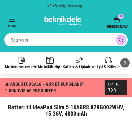
Hurtig levering
Item
0
2
of
MENU
INDKØBSKURV
3
Mobilreservedele
Mobiltilbehør
Kabler & Opladere
Lyd & Billede
Pow
🔥 AUGUSTUDSALG – GØR ET KUP BLANDT
OP TIL
70 %
TUSINDVIS AF PRODUKTER
Batteri til IdeaPad Slim 5 16ABR8 82XG002WHV,
15.36V, 4800mAh