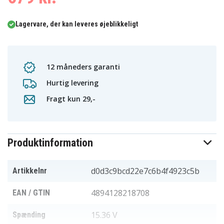
Lagervare, der kan leveres øjeblikkeligt
12 måneders garanti
Hurtig levering
Fragt kun 29,-
Produktinformation
d0d3c9bcd22e7c6b4f4923c5b
Artikkelnr
4894128218708
EAN / GTIN
15.36 V
Spænding