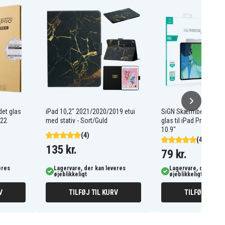
et glas
iPad 10,2" 2021/2020/2019 etui
SiGN Skærmbeskyttels
022
med stativ - Sort/Guld
glas til iPad Pro 11" & 
10.9"
(4)
(4)
135 kr.
79 kr.
eres
Lagervare, der kan leveres
Lagervare, der kan l
øjeblikkeligt
øjeblikkeligt
V
TILFØJ TIL KURV
TILFØJ TIL K