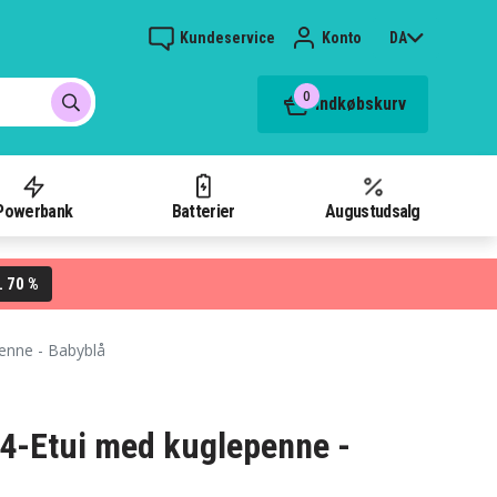
Kundeservice
Konto
DA
0
Indkøbskurv
Powerbank
Batterier
Augustudsalg
70 %
L
enne - Babyblå
24-Etui med kuglepenne -