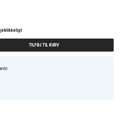
jeblikkeligt
TILFØJ TIL KURV
nti