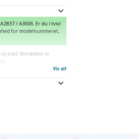
2837 / A3006. Er du i tvivl
 enhed for modelnummeret,
d og stød. Betrækket er
se.
Vis alt
(A2836 / A2837 / A3006)