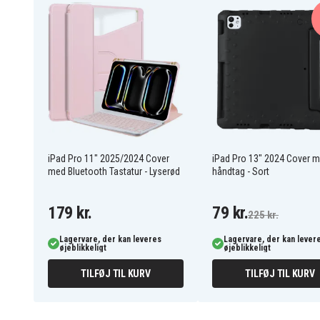
Stativ
Feature
Blå
Farve
Kunstlæder
Materiale
iPad Pro 11" 2025/2024 Cover
iPad Pro 13" 2024 Cover 
med Bluetooth Tastatur - Lyserød
håndtag - Sort
179 kr.
79 kr.
225 kr.
Lagervare, der kan leveres
Lagervare, der kan lever
øjeblikkeligt
øjeblikkeligt
TILFØJ TIL KURV
TILFØJ TIL KURV