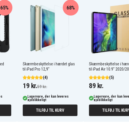
65%
68%
med
Skærmbeskyttelse i hærdet glas
Skærmbeskyttelse i hærd
til iPad Pro 12,9"
til iPad Air 10.9" 2020/2
(4)
(5)
19 kr.
89 kr.
59 kr.
es
Lagervare, der kan leveres
Lagervare, der kan lev
øjeblikkeligt
øjeblikkeligt
TILFØJ TIL KURV
TILFØJ TIL KUR