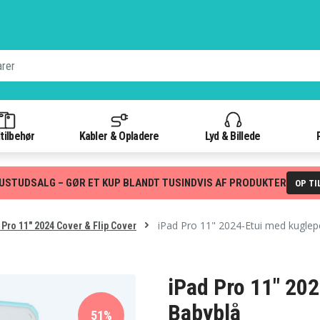
tilbehør
Kabler & Opladere
Lyd & Billede
USTUDSALG – GØR ET KUP BLANDT TUSINDVIS AF PRODUKTER
OP TI
iPad Pro 11" 2024-Etui med kuglep
Pro 11" 2024 Cover & Flip Cover
iPad Pro 11" 20
Babyblå
51%