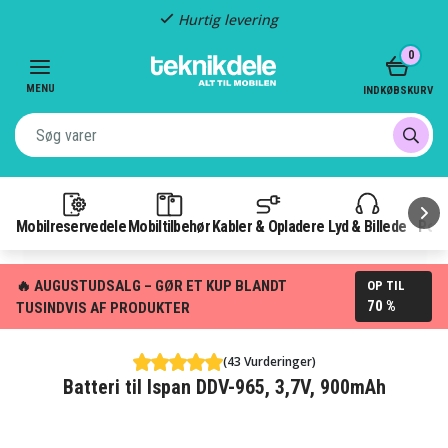
Hurtig levering
Item
0
2
of
MENU
INDKØBSKURV
3
Mobilreservedele
Mobiltilbehør
Kabler & Opladere
Lyd & Billede
Pow
🔥 AUGUSTUDSALG – GØR ET KUP BLANDT
OP TIL
70 %
TUSINDVIS AF PRODUKTER
(43 Vurderinger)
Batteri til Ispan DDV-965, 3,7V, 900mAh