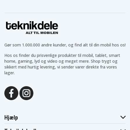
Topblue V2.0
Vertu
Svp XTHINN-590
blu
Constellation
Vivitar DVR-
Vertu RHV-8
Vertu RM-267v
850W
Vivitar DVR850W
Vivitar V8027
Vivitar VT328
Vivitar ViviCam
Vivitar ViviCam
Vivitar ViviCam
8027
8225
T328
Vivitar ViviCam
Vodafone Mini
Vodafone Mini
V8225
D100
D101
Gør som 1.000.000 andre kunder, og find alt til din mobil hos os!
Hos os finder du prisvenlige produkter til mobil, tablet, smart
home, gaming, lyd og video og meget mere. Shop trygt og
sikkert med hurtig levering, vi sender varer direkte fra vores
lager.
Hjælp