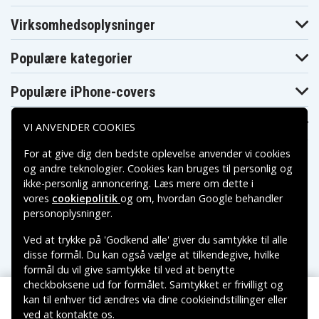
Virksomhedsoplysninger
Populære kategorier
Populære iPhone-covers
Populære Samsung-covers
VI ANVENDER COOKIES
For at give dig den bedste oplevelse anvender vi cookies
og andre teknologier. Cookies kan bruges til personlig og
ikke-personlig annoncering. Læs mere om dette i
vores
cookiepolitik
og om, hvordan
Google behandler
Betalingsmuligheder
personoplysninger
.
Ved at trykke på 'Godkend alle' giver du samtykke til alle
Leveringsmuligheder
disse formål. Du kan også vælge at tilkendegive, hvilke
formål du vil give samtykke til ved at benytte
checkboksene ud for formålet. Samtykket er frivilligt og
kan til enhver tid ændres via dine cookieindstillinger eller
ved at kontakte os.
Copyright © 2026, Spares Nordic AB