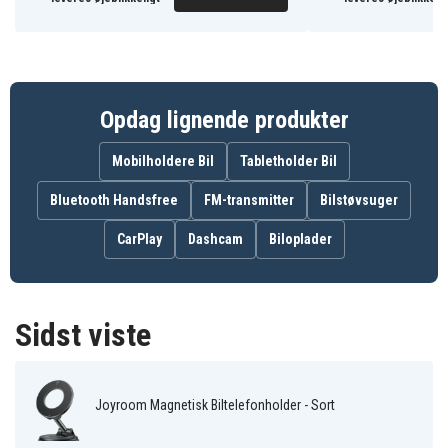
Mobiltelefon holder
Produkttype
Joyroom
Varemærke
Sort
Farve
Opdag lignende produkter
Mobilholdere Bil
Tabletholder Bil
Bluetooth Handsfree
FM-transmitter
Bilstøvsuger
CarPlay
Dashcam
Biloplader
Sidst viste
Joyroom Magnetisk Biltelefonholder - Sort