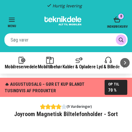
Hurtig levering
Item
0
2
of
MENU
INDKØBSKURV
3
Mobilreservedele
Mobiltilbehør
Kabler & Opladere
Lyd & Billede
Pow
🔥 AUGUSTUDSALG – GØR ET KUP BLANDT
OP TIL
70 %
TUSINDVIS AF PRODUKTER
(9 Vurderinger)
Joyroom Magnetisk Biltelefonholder - Sort