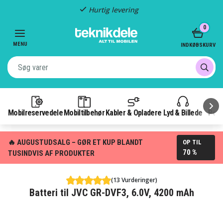
Hurtig levering
Item
0
2
of
MENU
INDKØBSKURV
3
Mobilreservedele
Mobiltilbehør
Kabler & Opladere
Lyd & Billede
Pow
🔥 AUGUSTUDSALG – GØR ET KUP BLANDT
OP TIL
70 %
TUSINDVIS AF PRODUKTER
(13 Vurderinger)
Batteri til JVC GR-DVF3, 6.0V, 4200 mAh