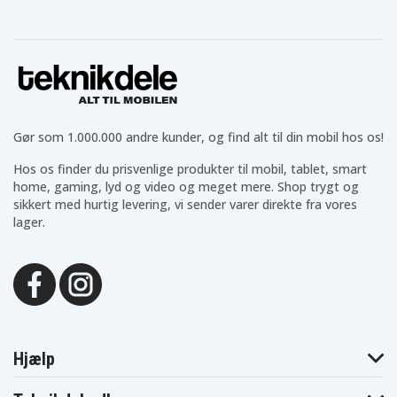
Blaupunkt
Blaupunkt
Blaupunkt CCR805
CCR680
CCR800
Blaupunkt
Blaupunkt
Blaupunkt
CCR806
CCR808
CCR808HIFI
Blaupunkt
Blaupunkt
Blaupunkt CCR815
CCR810
CCR8110
Blaupunkt
Blaupunkt
Blaupunkt CCR830
CCR820
CCR8200
Blaupunkt
Blaupunkt
Blaupunkt
Gør som 1.000.000 andre kunder, og find alt til din mobil hos os!
CCR830HIFI
CCR835
CCR835HIFI
Blaupunkt
Blaupunkt
Blaupunkt CCR8500
Hos os finder du prisvenlige produkter til mobil, tablet, smart
CCR840HIFI
CCR850
home, gaming, lyd og video og meget mere. Shop trygt og
Blaupunkt
Blaupunkt
Blaupunkt CCR880H
CCR877
CCR880
sikkert med hurtig levering, vi sender varer direkte fra vores
Blaupunkt
Blaupunkt
lager.
Blaupunkt CR4300
CCR890H
CCR9004
Blaupunkt
Blaupunkt
Blaupunkt CR4700
CR4400
CR4500
Blaupunkt
Blaupunkt
Blaupunkt CR5500S
CR550
CR5500
Blaupunkt
Blaupunkt
Blaupunkt CR8000
CR6200
CR6200S
Blaupunkt
Blaupunkt
Blaupunkt CR8100
CR8010
CR8080
Hjælp
Blaupunkt
Blaupunkt
Blaupunkt CR8210
CR8110
CR8200
Blaupunkt
Blaupunkt