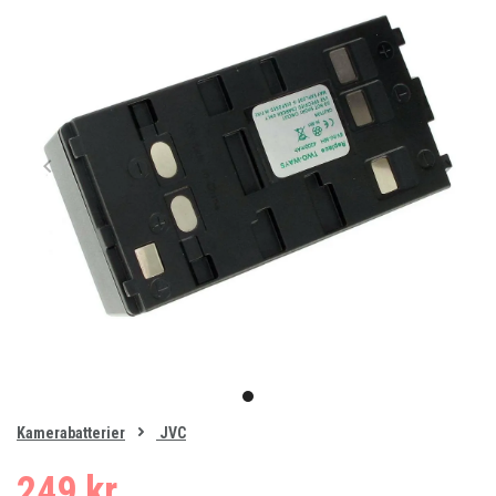
Item
1
item
of
0
Kamerabatterier
JVC
1
249 kr.