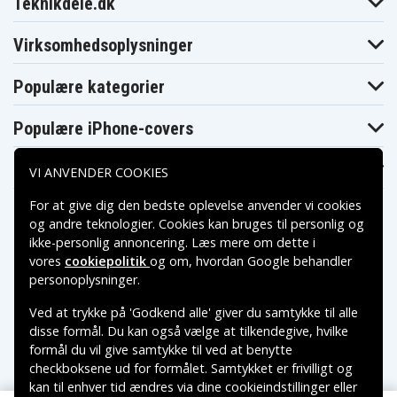
Teknikdele.dk
Blaupunkt CR8350
CR8250
CR8300
Blaupunkt
Blaupunkt
Blaupunkt CR8500
CR8400
CR8400HIFI
Virksomhedsoplysninger
Blaupunkt
Blaupunkt
Blaupunkt CR8600H
CR8500H
CR8600
Blaupunkt
Blaupunkt
Populære kategorier
Blaupunkt CRHI8
CR8700H
CR8800H
Blaupunkt
Blaupunkt
Blaupunkt FV845
FV835
FV836
Populære iPhone-covers
Blaupunkt
Blaupunkt
Blaupunkt PTV77
FV876
FV895
Populære Samsung-covers
Blaupunkt
Blaupunkt
Blaupunkt
VI ANVENDER COOKIES
PTV8100
PTV877
PTV877TRAVELVIDEO
Blaupunkt
Blaupunkt
Blaupunkt
For at give dig den bedste oplevelse anvender vi cookies
SC625
SCR750
SCR750HIFI
og andre teknologier. Cookies kan bruges til personlig og
JVC GR-1U
JVC GR-323U
JVC GR-AS-X760U
ikke-personlig annoncering. Læs mere om dette i
JVC GR-AW1
JVC GR-AW1U
JVC GR-AX Series
vores
cookiepolitik
og om, hvordan
Google behandler
JVC GR-AX10
JVC GR-AX100
JVC GR-AX1010U
Betalingsmuligheder
personoplysninger
.
JVC GR-AX10U
JVC GR-AX110
JVC GR-AX150
JVC GR-AX155
JVC GR-AX17
JVC GR-AX17U
Ved at trykke på 'Godkend alle' giver du samtykke til alle
JVC GR-AX2
JVC GR-AX200
JVC GR-AX200U
Leveringsmuligheder
JVC GR-
JVC GR-
disse formål. Du kan også vælge at tilkendegive, hvilke
JVC GR-AX210
AX201U
AX202U
formål du vil give samtykke til ved at benytte
JVC GR-
JVC GR-
JVC GR-AX230U
checkboksene ud for formålet. Samtykket er frivilligt og
AX210U
AX220U
kan til enhver tid ændres via dine cookieindstillinger eller
JVC GR-AX25
JVC GR-AX250
JVC GR-AX255