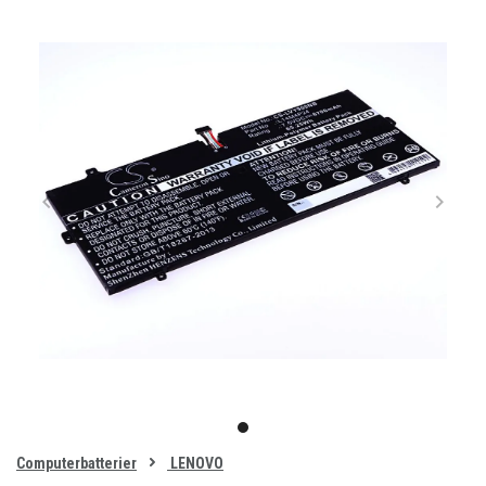
Item
1
item
of
0
Computerbatterier
LENOVO
1