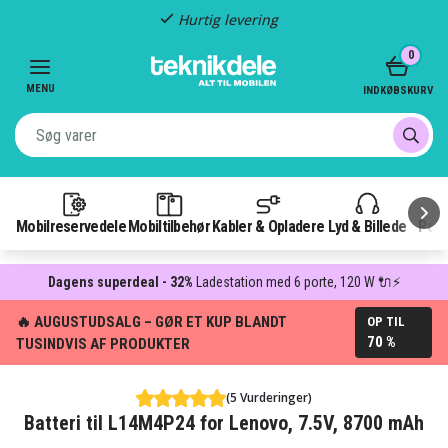
Hurtig levering
Item
0
2
of
MENU
INDKØBSKURV
3
Mobilreservedele
Mobiltilbehør
Kabler & Opladere
Lyd & Billede
Pow
Dagens superdeal - 32%
Ladestation med 6 porte, 120 W 🔌⚡
🔥 AUGUSTUDSALG – GØR ET KUP BLANDT
OP TIL
70 %
TUSINDVIS AF PRODUKTER
(5 Vurderinger)
Batteri til L14M4P24 for Lenovo, 7.5V, 8700 mAh