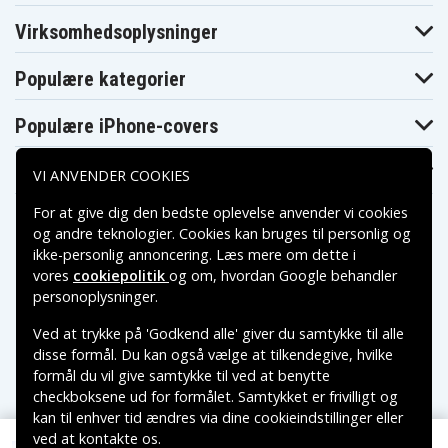
Virksomhedsoplysninger
Populære kategorier
Populære iPhone-covers
Populære Samsung-covers
VI ANVENDER COOKIES
For at give dig den bedste oplevelse anvender vi cookies
og andre teknologier. Cookies kan bruges til personlig og
ikke-personlig annoncering. Læs mere om dette i
vores
cookiepolitik
og om, hvordan
Google behandler
Betalingsmuligheder
personoplysninger
.
Ved at trykke på 'Godkend alle' giver du samtykke til alle
Leveringsmuligheder
disse formål. Du kan også vælge at tilkendegive, hvilke
formål du vil give samtykke til ved at benytte
checkboksene ud for formålet. Samtykket er frivilligt og
kan til enhver tid ændres via dine cookieindstillinger eller
ved at kontakte os.
Copyright © 2026, Spares Nordic AB