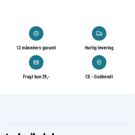
ADL135NLC2A, Lenovo ADL135NLC3A, Lenovo Legion
Y520, Lenovo ThinkPad T470P, Lenovo 00HM670,
Lenovo 00HM686, Lenovo 00HM687, Lenovo 00HM688,
Lenovo 00HM689, Lenovo 01FR042, Lenovo
ADL135SDC2A, Lenovo ADL135SDC3A, Lenovo
SA10E75864, Lenovo SA10E75865, Lenovo IdeaPad 330,
Lenovo Legion Y530, Lenovo Legion Y730, Lenovo
12 måneders garanti
Hurtig levering
ThinkPad P1, Lenovo ThinkPad X1
5dc5e2ff54ea40ba45da59281
Artikkelnr
Fragt kun 29,-
CE - Godkendt
5903317226697
EAN / GTIN
Computer oplader
Produkttype
Green Cell
Varemærke
135 W
Effekt