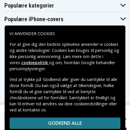
Lenovo
Lenovo
Lenovo 700
Populære kategorier
5A10J75112
888015027
Lenovo
Lenovo
Lenovo
ADL135NC2
ADL135NDC2
ADL135NDC3A
Populære iPhone-covers
Lenovo
Lenovo
Lenovo
ADL135NLC2
ADL135NLC2A
ADL135NLC3A
Lenovo
Lenovo
Lenovo IdeaPad
Populære Samsung-covers
VI ANVENDER COOKIES
ADL135SDC2A
ADL135SDC3A
330
Lenovo IdeaPad
Lenovo IdeaPad
Lenovo IdeaPad
700
Y700
Z710
For at give dig den bedste oplevelse anvender vi cookies
Lenovo Legion
Lenovo Legion
Lenovo Legion
og andre teknologier. Cookies kan bruges til personlig og
Y520
Y530
Y730
ikke-personlig annoncering. Læs mere om dette i
Lenovo
Lenovo
Lenovo
vores
cookiepolitik
og om, hvordan
Google behandler
SA10E75864
SA10E75865
ThinkPad E560P
Betalingsmuligheder
Lenovo
Lenovo
Lenovo
personoplysninger
.
ThinkPad P1
ThinkPad T440P
ThinkPad T460P
Lenovo
Lenovo
Lenovo
Ved at trykke på 'Godkend alle' giver du samtykke til alle
ThinkPad T470P
ThinkPad T540P
ThinkPad W540
Leveringsmuligheder
disse formål. Du kan også vælge at tilkendegive, hvilke
Lenovo
Lenovo
Lenovo Y50
formål du vil give samtykke til ved at benytte
ThinkPad W541
ThinkPad X1
Lenovo Y50-70
Lenovo Y50-70
Lenovo Y50-70
checkboksene ud for formålet. Samtykket er frivilligt og
AM
AS
AT
kan til enhver tid ændres via dine cookieindstillinger eller
Lenovo Y50p
Lenovo Y50p-70
Lenovo Y70
ved at kontakte os.
Copyright © 2026, Spares Nordic AB
239 kr.
VAREMÆRKER NÆVNT PÅ DETTE WEB TILHØRER DE
Lenovo ADL135NLC3A
GODKEND ALLE
RESPEKTIVE VAREMÆRKERS-EJER.