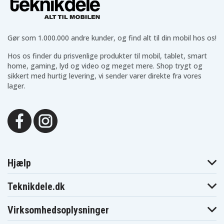
Passer til følgende bærbare computere:
Lenovo
Lenovo
Lenovo
00HM670
00HM686
00HM687
Gør som 1.000.000 andre kunder, og find alt til din mobil hos os!
Lenovo
Lenovo
Lenovo 01FR042
00HM688
00HM689
Hos os finder du prisvenlige produkter til mobil, tablet, smart
Lenovo
Lenovo
Lenovo
36200314
36200318
36200319
home, gaming, lyd og video og meget mere. Shop trygt og
Lenovo
Lenovo
sikkert med hurtig levering, vi sender varer direkte fra vores
Lenovo 45N0361
36200605
36200609
lager.
Lenovo 45N0362
Lenovo 45N0363
Lenovo 45N0364
Lenovo 45N0366
Lenovo 45N0367
Lenovo 45N0368
Lenovo 45N0485
Lenovo 45N0486
Lenovo 45N0501
Lenovo 45N0502
Lenovo 45N0552
Lenovo 45N0554
Lenovo
Lenovo
Lenovo 45N0556
4X20E50558
4X20E50559
Lenovo
Lenovo
Lenovo
4X20E50560
4X20E50561
4X20E50562
Lenovo
Lenovo
Lenovo
Hjælp
4X20E50563
4X20E50564
4X20E50565
Lenovo
Lenovo
Lenovo
4X20E50566
4X20E50567
4X20E50568
Teknikdele.dk
Lenovo
Lenovo
Lenovo
4X20E50569
4X20E50570
4X20E50571
Virksomhedsoplysninger
Lenovo
Lenovo
Lenovo
4X20E50572
4X20E50573
5A10J46690