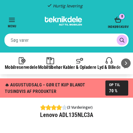
Hurtig levering
Item
0
2
of
MENU
INDKØBSKURV
3
Mobilreservedele
Mobiltilbehør
Kabler & Opladere
Lyd & Billede
Pow
🔥 AUGUSTUDSALG – GØR ET KUP BLANDT
OP TIL
70 %
TUSINDVIS AF PRODUKTER
(3 Vurderinger)
Lenovo ADL135NLC3A