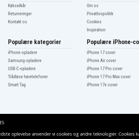
Lenovo ThinkPad L420
7854-3Kx
Købsvilkår
Om os
Lenovo ThinkPad L420
Returneringer
Privatlivspolitik
7854-3Nx
Lenovo ThinkPad L420
Kontakt os
Cookies
7854-3Xx
Inspiration
Lenovo ThinkPad L420
7854-4Gx
Populære kategorier
Populære iPhone-co
Lenovo ThinkPad L420
7854-4Qx
Lenovo ThinkPad L420
iPhone-opladere
iPhone 17 cover
7854-CTO
Samsung-opladere
iPhone Air cover
Lenovo ThinkPad L420
7856-3Jx
USB-C-opladere
iPhone 17 Pro cover
Lenovo ThinkPad L420
7856-3Mx
Trådløse høretelefoner
iPhone 17 Pro Max cover
Lenovo ThinkPad L420
Smart Tag
iPhone 17e cover
7859-3Cx
Lenovo ThinkPad L420
7859-3Fx
Lenovo ThinkPad L420
7859-3Jx
Lenovo ThinkPad L420
7859-3Mx
ES
Lenovo ThinkPad L420
7859-3Qx
edste oplevelse anvender vi cookies og andre teknologier. Cookies ka
Lenovo ThinkPad L420
Leveringsmuligheder
7859-3Tx