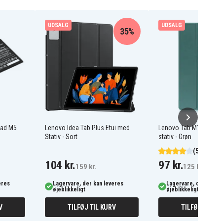
UDSALG
UDSALG
35%
Pad M5
Lenovo Idea Tab Plus Etui med
Lenovo Tab M10 Gen 3
Stativ - Sort
stativ - Grøn
(5)
104 kr.
97 kr.
159 kr.
125 kr.
eres
Lagervare, der kan leveres
Lagervare, der kan l
øjeblikkeligt
øjeblikkeligt
V
TILFØJ TIL KURV
TILFØJ TIL K