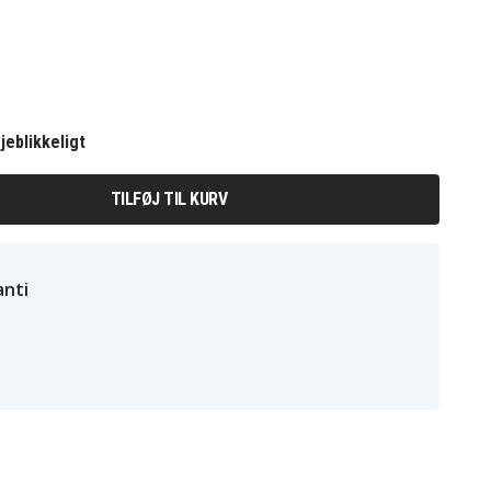
jeblikkeligt
TILFØJ TIL KURV
nti