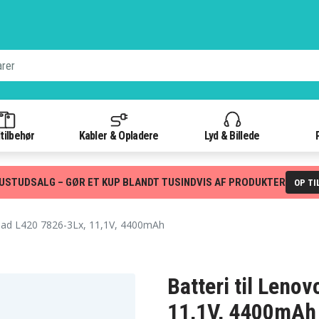
tilbehør
Kabler & Opladere
Lyd & Billede
USTUDSALG – GØR ET KUP BLANDT TUSINDVIS AF PRODUKTER
OP TI
ad L420 7826-3Lx, 11,1V, 4400mAh
Batteri til Leno
11,1V, 4400mAh