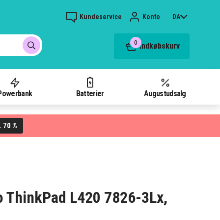
Kundeservice
Konto
DA
0
Indkøbskurv
Powerbank
Batterier
Augustudsalg
70 %
L
vo ThinkPad L420 7826-3Lx,