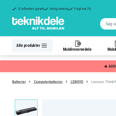
12 måneders garanti
Hurtig levering
Fragt kun 29,-
Alle produkter
Mobilreservedele
Mobil
🔥 AUG
Lenovo ThinkP
Batterier
Computerbatterier
LENOVO