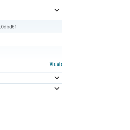
c0dbd6f
Vis alt
42T4709
42T4714
42T4733
42T4753
42T4764