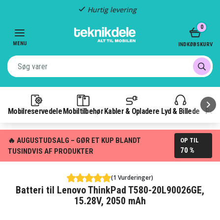
Hurtig levering
Item
0
2
of
MENU
INDKØBSKURV
3
Mobilreservedele
Mobiltilbehør
Kabler & Opladere
Lyd & Billede
Pow
🔥 AUGUSTUDSALG – GØR ET KUP BLANDT
OP TIL
70 %
TUSINDVIS AF PRODUKTER
(1 Vurderinger)
Batteri til Lenovo ThinkPad T580-20L90026GE,
15.28V, 2050 mAh