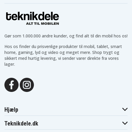
T580-20L9001YGE
T580-20L90020GE
T580-20L90021G
Lenovo ThinkPad
Lenovo ThinkPad
Lenovo ThinkPa
T580-20L90024GE
T580-20L90025GE
T580-20L90026G
Lenovo ThinkPad
Lenovo ThinkPad
Lenovo ThinkPa
T580-20L9003PGE
T580-20LA
T580-20LAS01H0
Gør som 1.000.000 andre kunder, og find alt til din mobil hos os!
Hos os finder du prisvenlige produkter til mobil, tablet, smart
home, gaming, lyd og video og meget mere. Shop trygt og
sikkert med hurtig levering, vi sender varer direkte fra vores
lager.
Hjælp
Teknikdele.dk