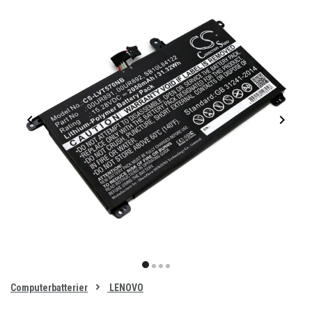
Item
1
item
item
item
item
of
0
Computerbatterier
LENOVO
1
2
3
4