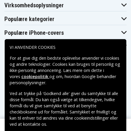
Virksomhedsoplysninger
Populære kategorier
Populære iPhone-covers
Populære Samsung-covers
VI ANVENDER COOKIES
For at give dig den bedste oplevelse anvender vi cookies
og andre teknologier. Cookies kan bruges til personlig og
ikke-personlig annoncering. Læs mere om dette i
vores
cookiepolitik
og om, hvordan
Google behandler
Betalingsmuligheder
personoplysninger
.
Ved at trykke på 'Godkend alle' giver du samtykke til alle
Leveringsmuligheder
disse formål. Du kan også vælge at tilkendegive, hvilke
formål du vil give samtykke til ved at benytte
checkboksene ud for formålet. Samtykket er frivilligt og
kan til enhver tid ændres via dine cookieindstillinger eller
ved at kontakte os.
Copyright © 2026, Spares Nordic AB