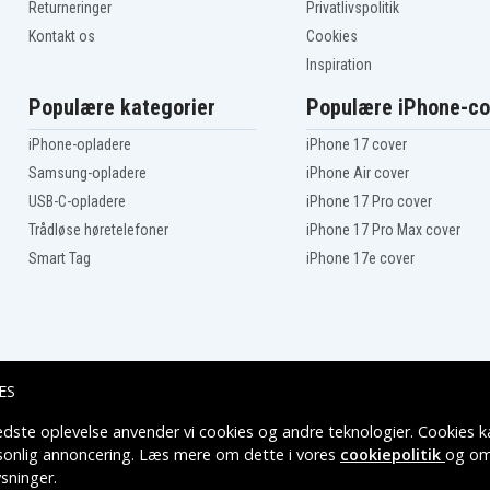
Returneringer
Privatlivspolitik
Lenovo ThinkPad Yoga
12(20DL-L000XAU)
Kontakt os
Cookies
Lenovo ThinkPad Yoga
Inspiration
12(20DL-L0014AU)
Lenovo ThinkPad Yoga
12(20DL-L001BAU)
Populære kategorier
Populære iPhone-co
Lenovo ThinkPad Yoga
12(20DL-L003WAU)
iPhone-opladere
iPhone 17 cover
Lenovo ThinkPad Yoga
Samsung-opladere
iPhone Air cover
12(20DL-L0042AU)
Lenovo ThinkPad Yoga
USB-C-opladere
iPhone 17 Pro cover
12(20DL-L0046AU)
Trådløse høretelefoner
iPhone 17 Pro Max cover
Lenovo ThinkPad Yoga
12(20DL-L0057AU)
Smart Tag
iPhone 17e cover
Lenovo ThinkPad Yoga
12(20DL-L005AAU)
Lenovo ThinkPad Yoga
12(20DL-L005GAU)
Lenovo ThinkPad Yoga
12(20DL-LZ0VLUS)
Lenovo ThinkPad Yoga
ES
S1-S240
Lenovo Yoga 12
edste oplevelse anvender vi cookies og andre teknologier. Cookies ka
Leveringsmuligheder
rsonlig annoncering. Læs mere om dette i vores
cookiepolitik
og om
sninger
.