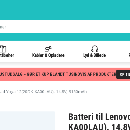
tilbehør
Kabler & Opladere
Lyd & Billede
USTUDSALG – GØR ET KUP BLANDT TUSINDVIS AF PRODUKTER
OP TI
ad Yoga 12(20DK-KA00LAU), 14,8V, 3150mAh
Batteri til Leno
KA00LAU), 14,8