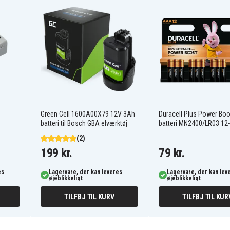
45N1706
Lenovo 20cds00800
ga
Lenovo ThinkPad S1 Yoga
20CD0060CD
ga
Lenovo ThinkPad S1 Yoga
20CDA06LCD
ga
Lenovo ThinkPad S1 Yoga
20CDA06SCD
Green Cell 1600A00X79 12V 3Ah
Duracell Plus Power Bo
ga
Lenovo ThinkPad S1 Yoga
batteri til Bosch GBA elværktøj
batteri MN2400/LR03 12
20CDS00000
ga
Lenovo ThinkPad S1 Yoga
(2)
20CDS00500
199 kr.
79 kr.
ga
Lenovo ThinkPad S1 Yoga
20CDS00800
ga
Lenovo ThinkPad S1 Yoga
es
Lagervare, der kan leveres
Lagervare, der kan lev
øjeblikkeligt
øjeblikkeligt
20DL005LCD
ga
Lenovo ThinkPad S1 Yoga
20DLA00CCD
TILFØJ TIL KURV
TILFØJ TIL KUR
ga
Lenovo ThinkPad S1 Yoga
20DLA010CD
Lenovo ThinkPad S1