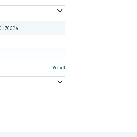
017062a
Vis alt