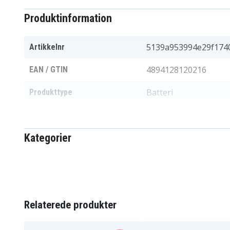
Produktinformation
5139a953994e29f174
Artikkelnr
4894128120216
EAN / GTIN
Batteri
Produkttype
14,8 V
Spænding
Kategorier
Li-Polymer
Batteritype
Lenovo
Passer til mærket
3150 mAh
Kapacitet
Relaterede produkter
Batteriet erstatter: