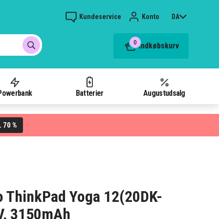
Kundeservice
Konto
DA
0
Indkøbskurv
Powerbank
Batterier
Augustudsalg
70 %
L
vo ThinkPad Yoga 12(20DK-
V, 3150mAh