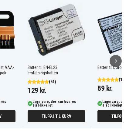
ost AAA-
Batteri til EN-EL23
Batteri til Doro Liberto
-pak
erstatningsbatteri
(103)
(51)
89 kr.
129 kr.
eres
Lagervare, der kan leveres
Lagervare, der kan l
øjeblikkeligt
øjeblikkeligt
V
TILFØJ TIL KURV
TILFØJ TIL K