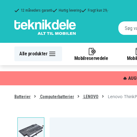
12 måneders garanti
Hurtig levering
Fragt kun 29,-
Alle produkter
Mobilreservedele
Mobil
🔥 AUG
Lenovo ThinkP
Batterier
Computerbatterier
LENOVO