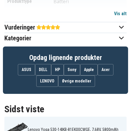
Batteri
Produkttype
Vis alt
7,68 V
Spænding
Vurderinger
Li-Polymer
Batteritype
Kategorier
Lenovo
Passer til mærket
5800 mAh
Kapacitet
Opdag lignende produkter
ASUS
DELL
HP
Sony
Apple
Acer
Batteriet erstatter:
5B10Q16066
5B10Q16067
5B10Q22883
LENOVO
Øvrige modeller
5B10W67403
L17C4PB0
L17M4PB0
SB10W67331
Sidst viste
Batteriet er kompatibelt med følgende produkter:
Lenovo 530S-14IKB-
Lenovo FLEX-
Type 81EU-
Lenovo Air 14
14API(81SS)
81EU00EXHH
Lenovo Yoga 530-14IKB-81EK00CWGE, 7,68V, 5800mAh