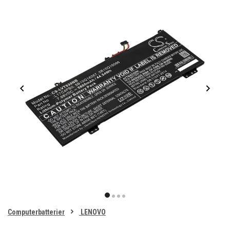
Item
1
item
item
item
item
of
0
Computerbatterier
LENOVO
1
2
3
4