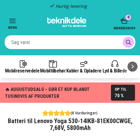
Hurtig levering
Item
0
2
of
MENU
INDKØBSKURV
3
Mobilreservedele
Mobiltilbehør
Kabler & Opladere
Lyd & Billede
Pow
🔥 AUGUSTUDSALG – GØR ET KUP BLANDT
OP TIL
70 %
TUSINDVIS AF PRODUKTER
(8 Vurderinger)
Batteri til Lenovo Yoga 530-14IKB-81EK00CWGE,
7,68V, 5800mAh