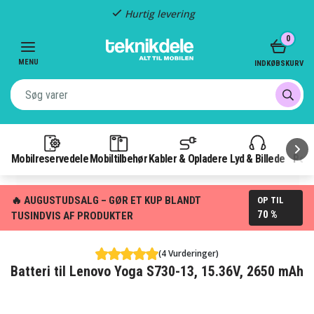
Hurtig levering
Item
0
2
of
MENU
INDKØBSKURV
3
Mobilreservedele
Mobiltilbehør
Kabler & Opladere
Lyd & Billede
Pow
🔥 AUGUSTUDSALG – GØR ET KUP BLANDT
OP TIL
70 %
TUSINDVIS AF PRODUKTER
(4 Vurderinger)
Batteri til Lenovo Yoga S730-13, 15.36V, 2650 mAh