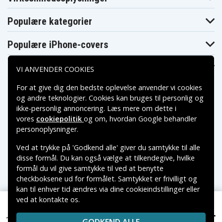
Populære kategorier
Populære iPhone-covers
Populære Samsung-covers
VI ANVENDER COOKIES
For at give dig den bedste oplevelse anvender vi cookies
og andre teknologier. Cookies kan bruges til personlig og
ikke-personlig annoncering. Læs mere om dette i
vores
cookiepolitik
og om, hvordan
Google behandler
Betalingsmuligheder
personoplysninger
.
Ved at trykke på 'Godkend alle' giver du samtykke til alle
Leveringsmuligheder
disse formål. Du kan også vælge at tilkendegive, hvilke
formål du vil give samtykke til ved at benytte
checkboksene ud for formålet. Samtykket er frivilligt og
kan til enhver tid ændres via dine cookieindstillinger eller
ved at kontakte os.
Copyright © 2026, Spares Nordic AB
419 kr.
VAREMÆRKER NÆVNT PÅ DETTE WEB TILHØRER DE
Lenovo Yoga S730-13, 15.36V, 2650 mAh
RESPEKTIVE VAREMÆRKERS-EJER.