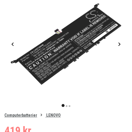
Item
1
item
item
item
of
0
Computerbatterier
LENOVO
1
2
3
419 kr.