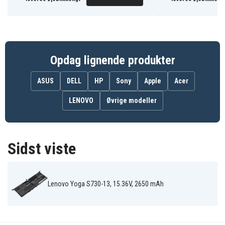
(81J0001GGE)
(81J0001WGE)
(81J0001XGE)
Lenovo Yoga
Lenovo Yoga S730-
S730-13IWL
13IWL(81J0002QGE)
(81J00029GE)
Opdag lignende produkter
ASUS
DELL
HP
Sony
Apple
Acer
LENOVO
Øvrige modeller
Sidst viste
Lenovo Yoga S730-13, 15.36V, 2650 mAh