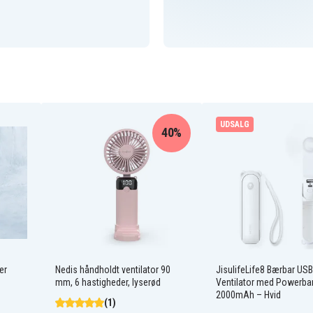
UDSALG
40%
er
Nedis håndholdt ventilator 90
JisulifeLife8 Bærbar USB
mm, 6 hastigheder, lyserød
Ventilator med Powerba
2000mAh – Hvid
(1)