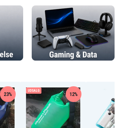
UDSALG
23%
12%