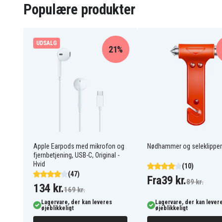
Populære produkter
UDSALG
21%
Apple Earpods med mikrofon og
Nødhammer og seleklipper
fjernbetjening, USB-C, Original -
Hvid
(10)
(47)
Fra
39 kr.
89 kr.
134 kr.
169 kr.
Lagervare, der kan leveres
Lagervare, der kan lever
øjeblikkeligt
øjeblikkeligt