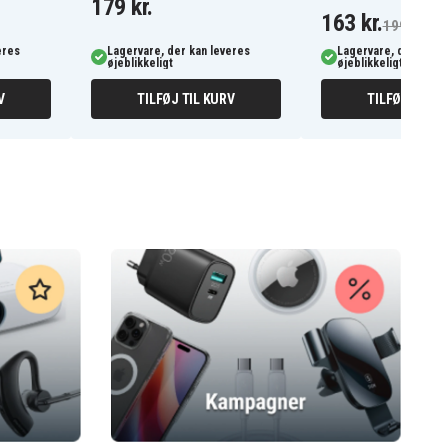
179 kr.
163 kr.
199 kr.
eres
Lagervare, der kan leveres
Lagervare, der kan l
øjeblikkeligt
øjeblikkeligt
V
TILFØJ TIL KURV
TILFØJ TIL K