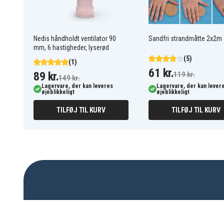
Nedis håndholdt ventilator 90
Sandfri strandmåtte 2x2m -
mm, 6 hastigheder, lyserød
(5)
(1)
61 kr.
89 kr.
119 kr.
149 kr.
Lagervare, der kan leveres
Lagervare, der kan lever
øjeblikkeligt
øjeblikkeligt
TILFØJ TIL KURV
TILFØJ TIL KURV