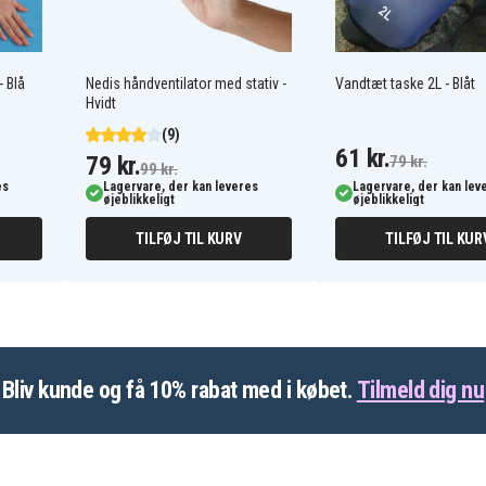
 Blå
Nedis håndventilator med stativ -
Vandtæt taske 2L - Blåt
Hvidt
(9)
61 kr.
79 kr.
79 kr.
99 kr.
es
Lagervare, der kan leveres
Lagervare, der kan lev
øjeblikkeligt
øjeblikkeligt
TILFØJ TIL KURV
TILFØJ TIL KUR
Bliv kunde og få 10% rabat med i købet.
Tilmeld dig nu