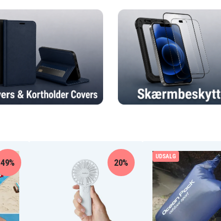
UDSALG
49%
20%