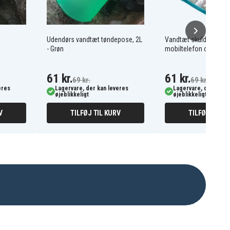
Udendørs vandtæt tøndepose, 2L
Vandtæt skuldertaske t
- Grøn
mobiltelefon og små 
61 kr.
61 kr.
69 kr.
69 kr.
eres
Lagervare, der kan leveres
Lagervare, der kan l
øjeblikkeligt
øjeblikkeligt
V
TILFØJ TIL KURV
TILFØJ TIL K