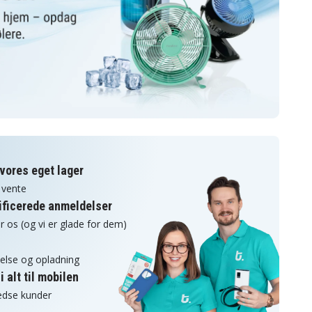
 vores eget lager
 vente
rificerede anmeldelser
r os (og vi er glade for dem)
ttelse og opladning
 alt til mobilen
redse kunder