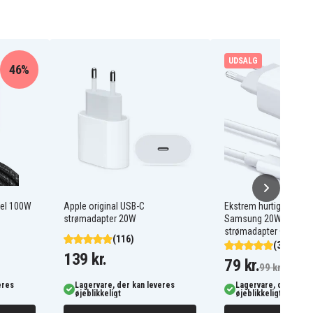
UDSALG
46%
bel 100W
Apple original USB-C
Ekstrem hurtig oplader 
strømadapter 20W
Samsung 20W USB-C
strømadapter + kabel 
(116)
(323)
139 kr.
79 kr.
99 kr.
eres
Lagervare, der kan leveres
Lagervare, der kan l
øjeblikkeligt
øjeblikkeligt