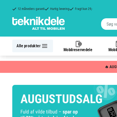
12 måneders garanti
Hurtig levering
Fragt kun 29,-
Alle produkter
Mobilreservedele
Mobil
🔥 AUG