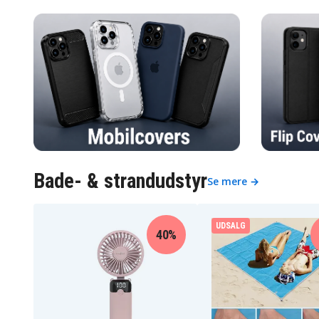
Bade- & strandudstyr
Se mere →
UDSALG
40%