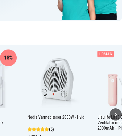
UDSALG
18%
Nedis Varmeblæser 2000W - Hvid
Jisulife Life8 Bærbar 
nk
Ventilator med Power
2000mAh – Pink
(6)