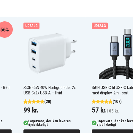
UDSALG
UDSALG
56%
 - Rød
SiGN GaN 40W Hurtigoplader 2x
SiGN USB-C til USB-C ka
USB-C/2x USB-A – Hvid
med display, 2m - sort
(20)
(107)
99 kr.
57 kr.
105 kr.
es
Lagervare, der kan leveres
Lagervare, der kan lev
øjeblikkeligt
øjeblikkeligt