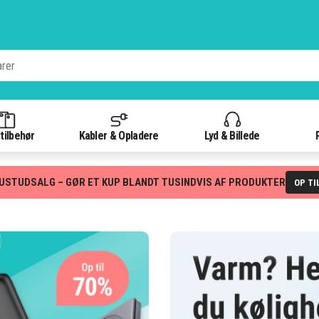
tilbehør
Kabler & Opladere
Lyd & Billede
USTUDSALG – GØR ET KUP BLANDT TUSINDVIS AF PRODUKTER
OP TI