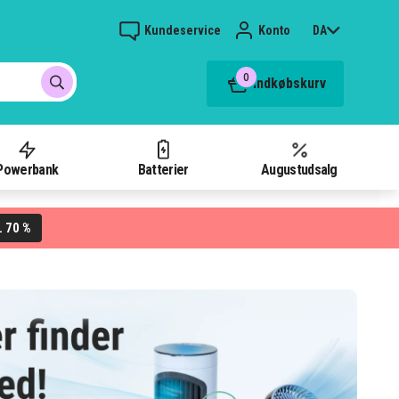
Kundeservice
Konto
DA
0
Indkøbskurv
Powerbank
Batterier
Augustudsalg
70 %
L