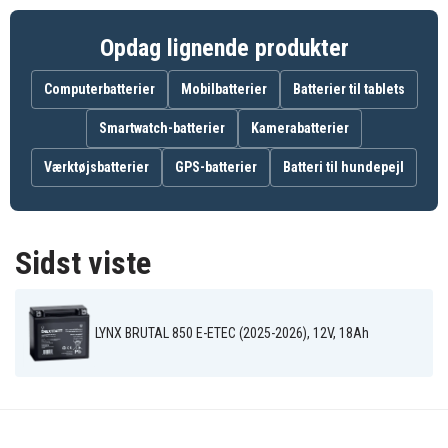
• Motorcykler
• ATV køretøjer
Opdag lignende produkter
• Firehjulere
• Snescootere
Computerbatterier
Mobilbatterier
Batterier til tablets
• Terrængkøretøjer
Smartwatch-batterier
Kamerabatterier
• Vandscootere
Værktøjsbatterier
GPS-batterier
Batteri til hundepejl
Egenskaber
Sidst viste
• Fuldt opladet AGM MC-batteri – maksimal startkraft
direkte fra pakken
• Vedligeholdelsesfrit og helt lækagesikkert med
avanceret AGM-teknologi
LYNX BRUTAL 850 E-ETEC (2025-2026), 12V, 18Ah
• Fleksibel montering i flere positioner, ikke kun
vertikalt
• Høj startstrøm og lang levetid for sikker motorstart
• Perfekt til MC, ATV, snescooter og vandscooter – tåler