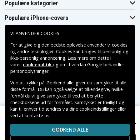
Populære kategorier
JT 1500-serien (2004–2018)
STX-15F (–2020)
Populære iPhone-covers
Ultra LX / 250X / 260(L)X / 300(L)X (2007–2019)
STX-R / STX / ZXi / STS / SXi Pro / Ultra150 / Ultra130
Populære Samsung-covers
VI ANVENDER COOKIES
(1996–2007)
Jet Ski 800 SX-R (2003–2014)
For at give dig den bedste oplevelse anvender vi cookies
JV1500 / JW1500 (–2025)
og andre teknologier. Cookies kan bruges til personlig og
ikke-personlig annoncering. Læs mere om dette i
HONDA
vores
cookiepolitik
og om, hvordan
Google behandler
Betalingsmuligheder
AquaTrax F-15 / F-15X (2008–2018)
personoplysninger
.
AquaTrax F/R-12 / F/R-12X (2002–2009)
Ved at trykke på 'Godkend alle' giver du samtykke til alle
Leveringsmuligheder
disse formål. Du kan også vælge at tilkendegive, hvilke
S.O.S. MARINE
formål du vil give samtykke til ved at benytte
Tide Rider 703 / EP
checkboksene ud for formålet. Samtykket er frivilligt og
kan til enhver tid ændres via dine cookieindstillinger eller
Snescooter
ved at kontakte os.
Copyright © 2026, Spares Nordic AB
849 kr.
LYNX BRUTAL 850 E-ETEC (2025-2026), 12V, 18Ah
LYNX
VAREMÆRKER NÆVNT PÅ DETTE WEB TILHØRER DE
GODKEND ALLE
RESPEKTIVE VAREMÆRKERS-EJER.
Xterrain-serien inkl. 600R / 850 / 900 ACE Turbo R
(2020–2026)