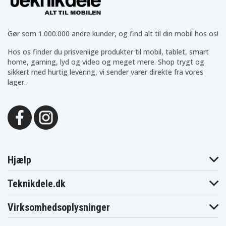
SEA DOO
Wake 155 / 170 / Pro 230 (2018–2026)
GTI 130 / 170 (2019–2026)
Gør som 1.000.000 andre kunder, og find alt til din mobil hos os!
Spark TRIXX (2018–2020)
Hos os finder du prisvenlige produkter til mobil, tablet, smart
Spark 900 HO ACE / 900 ACE (2014–2023)
home, gaming, lyd og video og meget mere. Shop trygt og
RXP-X 300 (2017–2023)
sikkert med hurtig levering, vi sender varer direkte fra vores
GTX / RXP / RXT-serien inkl. RXT X 325 (2016–2026)
lager.
GTI / GTR / GTS / GTX / RXP / RXT / Wake / Spark-serien
(2016–2026)
GTI 90 / 130 / 155, GTS 90, GTR 230 (2018–2019)
GTR 230 / 300 (–2026)
RXT X 325 (2024–)
RXP X 325 (2024–)
Hjælp
Explorer Pro 170 / 230 (–2026)
Teknikdele.dk
KAWASAKI
Ultra 310-serien (2007–2024)
Virksomhedsoplysninger
SX-R (–2024)
STX 160 / 160X / 160LX (2020–2024)