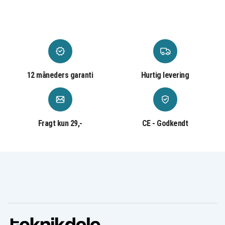
vibrationer og barske vejrforhold
Passer til:
Vandscooter
12 måneders garanti
Hurtig levering
YAMAHA
WaveRunner EX / FX Cruiser / VX Cruiser / GP1800R
(2021–2026)
CRUIS SVHO WAUDI (–2025)
Fragt kun 29,-
CE - Godkendt
FX Cruiser HO / FX SVHO / FX Cruis SVHO (–2026)
VX Cruiser / VX Limited / VX-C / VX Deluxe (2021–2026)
GP1800R SVHO / GP1800 HO (2021–2026)
Super Jet (2021–2023)
EXR / EX Limited / EX Deluxe / EX Sport (2021–2022)
SJ1050 (2026)
JetBlaster DLX (–2026)
HO / GP HO (–2026)