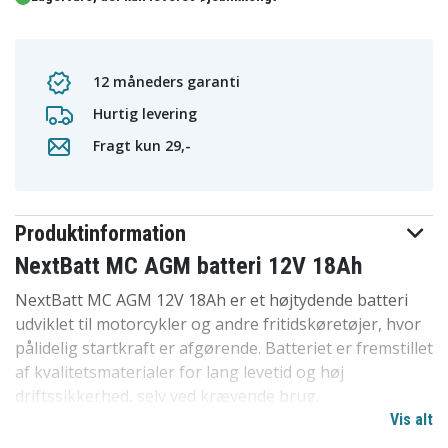
12 måneders garanti
Hurtig levering
Fragt kun 29,-
Produktinformation
NextBatt MC AGM batteri 12V 18Ah
NextBatt MC AGM 12V 18Ah er et højtydende batteri
udviklet til motorcykler og andre fritidskøretøjer, hvor
pålidelig startkraft er afgørende. Batteriet er fremstillet
af kvalitetsmaterialer for lang levetid og høj
driftssikkerhed, selv ved krævende brug.
Vis alt
Den avancerede AGM-teknologi gør batteriet helt