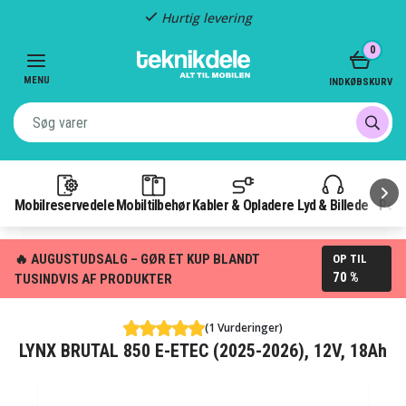
Hurtig levering
Item
0
3
of
MENU
INDKØBSKURV
3
Mobilreservedele
Mobiltilbehør
Kabler & Opladere
Lyd & Billede
Pow
🔥 AUGUSTUDSALG – GØR ET KUP BLANDT
OP TIL
70 %
TUSINDVIS AF PRODUKTER
(1 Vurderinger)
LYNX BRUTAL 850 E-ETEC (2025-2026), 12V, 18Ah