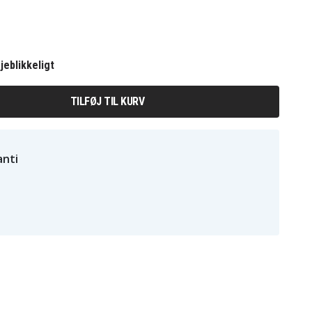
jeblikkeligt
TILFØJ TIL KURV
nti