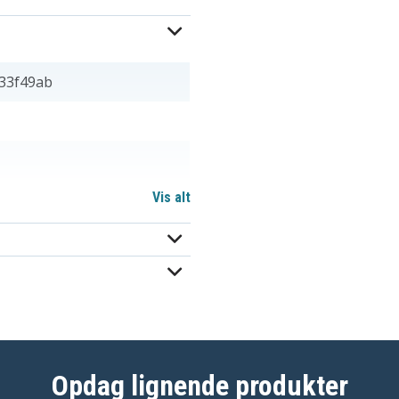
33f49ab
Vis alt
1220
1234
192598-2
192698-8
Opdag lignende produkter
193157-5