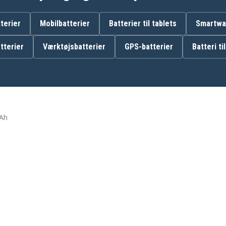
638347-8-2
terier
Mobilbatterier
Batterier til tablets
Smartwat
tterier
Værktøjsbatterier
GPS-batterier
Batteri ti
Makita 1050DA
Makita 1050DWD
Makita 4013D
Makita 4191DWAE
Makita 4331D
Makita 4331DWDE
mAh
Makita 5093D
Makita 5093DZ
Makita 6213D
Makita 6213DWBLE
Makita 6216DWDE
Makita 6217DWDLE
Makita 6223DW
Makita 6227DW
Makita 6227DWLE
Makita 6270DWALE
Makita 6271D