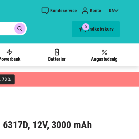
Kundeservice
Konto
DA
0
Indkøbskurv
Powerbank
Batterier
Augustudsalg
70 %
L
ta 6317D, 12V, 3000 mAh