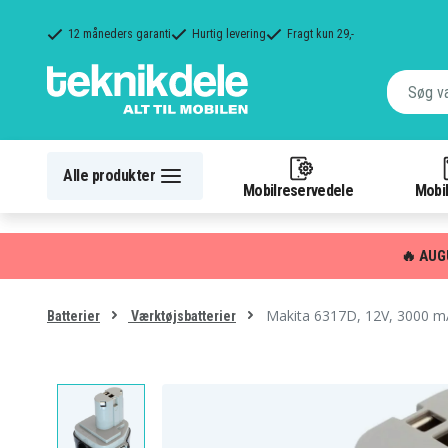
12 måneders garanti
Hurtig levering
Fragt kun 29,-
Alle produkter
Mobilreservedele
Mobil
🔥 AUG
Makita 6317D, 12V, 3000 
Batterier
Værktøjsbatterier