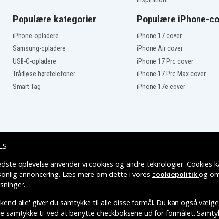
Inspiration
Makita 8413DWFE
Makita DA312D
Populære kategorier
Populære iPhone-co
Makita DA312DWF
Makita ML120
iPhone-opladere
iPhone 17 cover
Makita ML122
Samsung-opladere
iPhone Air cover
USB-C-opladere
iPhone 17 Pro cover
Makita ML124
Trådløse høretelefoner
iPhone 17 Pro Max cover
Makita UB120D
Smart Tag
iPhone 17e cover
Makita UB121D
Makita UC120DA
Makita UC120DW
Makita UC120DWD
Makita UC170DWD
Makita VR250DA
ES
Makita VR251D
edste oplevelse anvender vi cookies og andre teknologier. Cookies ka
Leveringsmuligheder
rsonlig annoncering. Læs mere om dette i vores
cookiepolitik
og om
sninger
.
end alle' giver du samtykke til alle disse formål. Du kan også vælge
ive samtykke til ved at benytte checkboksene ud for formålet. Samtykk