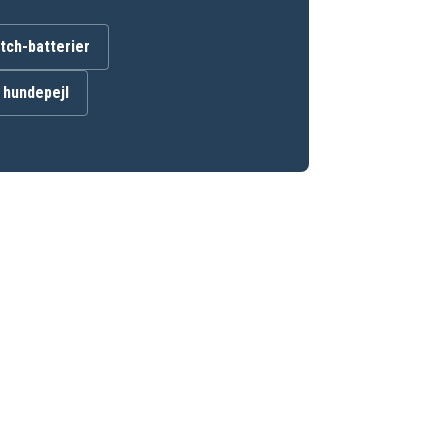
ch-batterier
l hundepejl