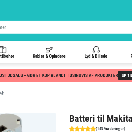
tilbehør
Kabler & Opladere
Lyd & Billede
USTUDSALG – GØR ET KUP BLANDT TUSINDVIS AF PRODUKTER
OP TI
mAh
Batteri til Maki
(143 Vurderinger)