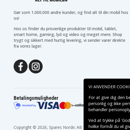
Makita 8413DWAE
Makita 8413DWDE
Makita 8414DWFE
Makita DA312
Gør som 1.000.000 andre kunder, og find alt til din mobil hos
Makita DA312DWA
Makita DA312DWD
os!
Makita DA312DZ
Makita HR160DWA
Makita ML121 Head
Makita ML121(Head
Hos os finder du prisvenlige produkter til mobil, tablet,
Lamp
Lamp)
Makita ML123
Makita
smart home, gaming, lyd og video og meget mere. Shop
Fluorescent Automotive
ML123(Fluorescent
trygt og sikkert med hurtig levering, vi sender varer direkte
Light
Automotive Light)
fra vores lager.
Makita MML121 Head
Makita SC131D
Lamp
Makita UB120DWA
Makita UB120DWB
Makita UC120
Makita UC120D
Makita UC120DR
Makita UC120DRA
Makita UC120DWA
Makita UC120DWAE
Makita UC120DWDE
Makita UC170D
Makita UCl20DWA
Makita VR250D
VI ANVENDER COOKI
Makita VR250DWAE
Makita VR250DWDE
Makita VR251DWDE
For at give dig den b
Betalingsmuligheder
personlig og ikke-pe
behandler personoply
Ved at trykke på 'Godk
hvilke formål du vil g
Copyright © 2026, Spares Nordic AB